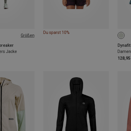
Du sparst 10%
Größen
L
XS
breaker
Dynafit
ers Jacke
Damen 
128,95