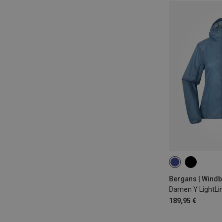
XS
S
M
Bergans | Wind
189,95 €