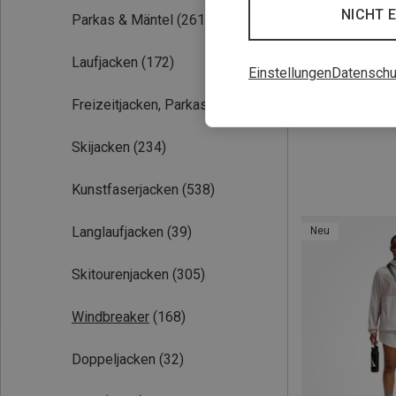
NICHT 
Parkas & Mäntel
(261)
Laufjacken
(172)
Einstellungen
Datenschu
Du sparst 45%
Freizeitjacken, Parkas
(171)
Skijacken
(234)
Kunstfaserjacken
(538)
Langlaufjacken
(39)
Neu
Skitourenjacken
(305)
Windbreaker
(168)
Doppeljacken
(32)