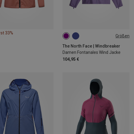
rst 33%
Größen
XS
S
M
L
The North Face | Windbreaker
Damen Fontanales Wind Jacke
104,95 €