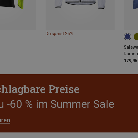
Du sparst 26%
XS
Salewa
Damen 
179,95
hlagbare Preise
zu -60 % im Summer Sale
aren