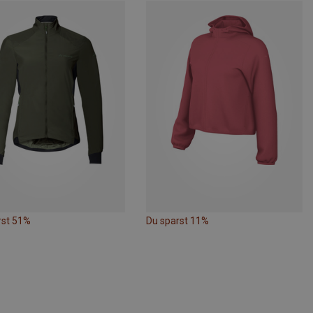
rst 51%
Du sparst 11%