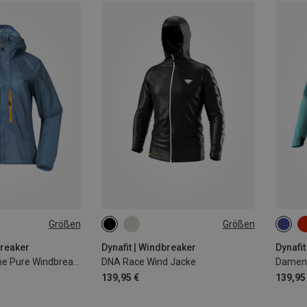
Größen
Größen
L
XL
XS
S
M
L
XL
XS
breaker
Dynafit | Windbreaker
Dynafit
Damen Y LightLine Pure Windbreaker Jacke
DNA Race Wind Jacke
Damen 
139,95 €
139,95