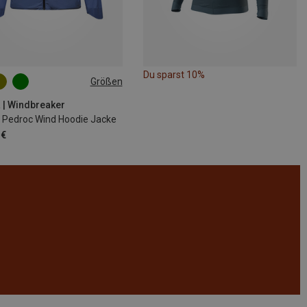
Du sparst 10%
Größen
S
M
L
XL
 | Windbreaker
Pedroc Wind Hoodie Jacke
 €