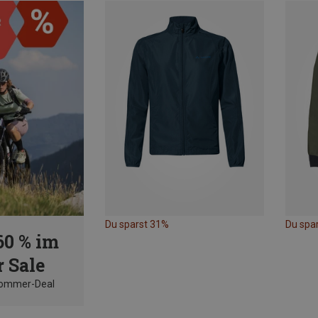
Du sparst 31%
Du spa
60 % im
 Sale
Sommer-Deal