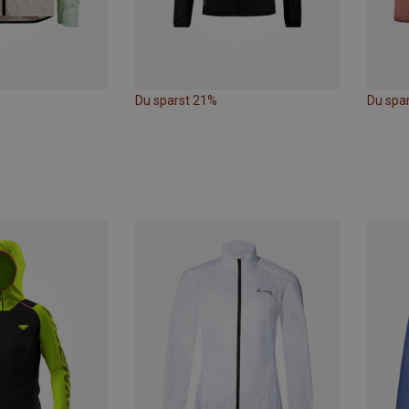
Du sparst 21%
Du spa