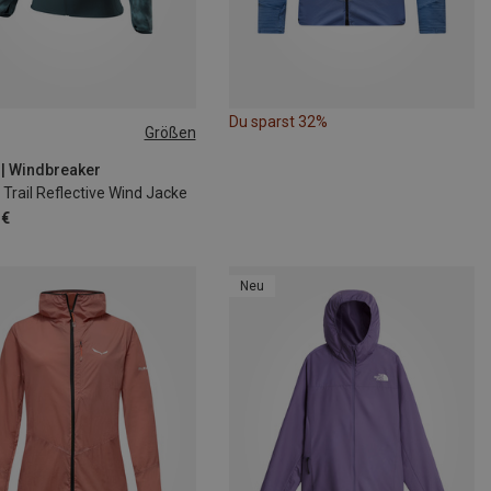
Du sparst 32%
Größen
L
XL
 | Windbreaker
Trail Reflective Wind Jacke
 €
Neu