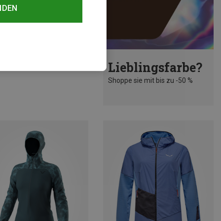
NDEN
rst 40%
Lieblingsfarbe?
Shoppe sie mit bis zu -50 %