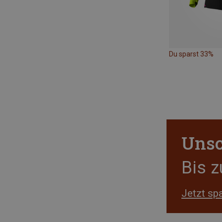
Du sparst 33%
Unsc
Bis 
Jetzt sp