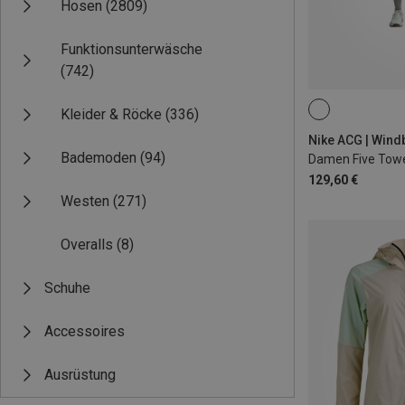
Hosen
(2809)
Funktionsunterwäsche
(742)
Kleider & Röcke
(336)
XS
S
M
Nike ACG | Wind
Bademoden
(94)
Damen Five Tow
129,60 €
Westen
(271)
Overalls
(8)
Schuhe
Accessoires
Ausrüstung