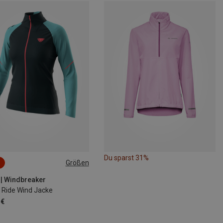
Du sparst 31%
Größen
S
M
 | Windbreaker
Ride Wind Jacke
 €