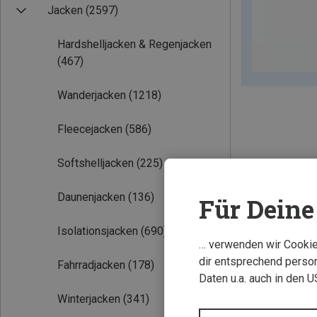
Jacken
(2597)
Hardshelljacken & Regenjacken
(467)
Wanderjacken
(1218)
Fleecejacken
(586)
Softshelljacken
(225)
Neu
Daunenjacken
(136)
Für Deine 
Isolationsjacken
(690)
… verwenden wir Cookies
dir entsprechend person
Fahrradjacken
(178)
Daten u.a. auch in den 
Winterjacken
(341)