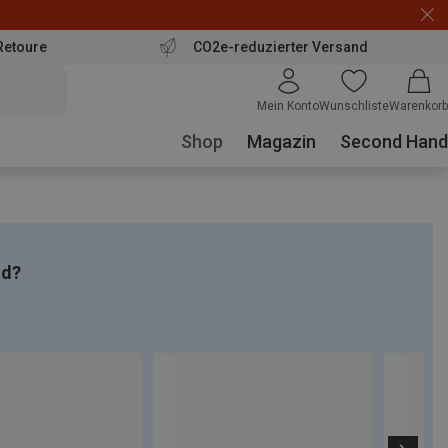
Retoure
CO2e-reduzierter Versand
Mein Konto
Wunschliste
Warenkorb
Shop
Magazin
Second Hand
nd?