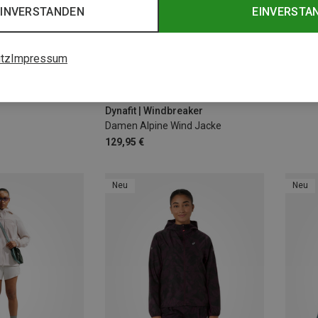
EINVERSTANDEN
EINVERSTA
tz
Impressum
Du spa
Größen
+2
XS
S
M
L
XL
Dynafit | Windbreaker
Damen Alpine Wind Jacke
129,95 €
Neu
Neu