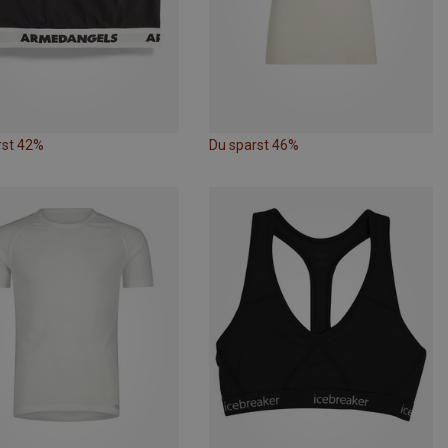
rst 42%
Du sparst 46%