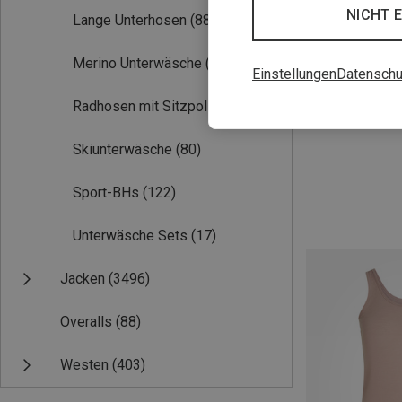
NICHT 
Lange Unterhosen
(88)
Merino Unterwäsche
(346)
Einstellungen
Datenschu
Du sparst 45%
Radhosen mit Sitzpolster
(33)
Skiunterwäsche
(80)
Sport-BHs
(122)
Unterwäsche Sets
(17)
Jacken
(3496)
Overalls
(88)
Westen
(403)