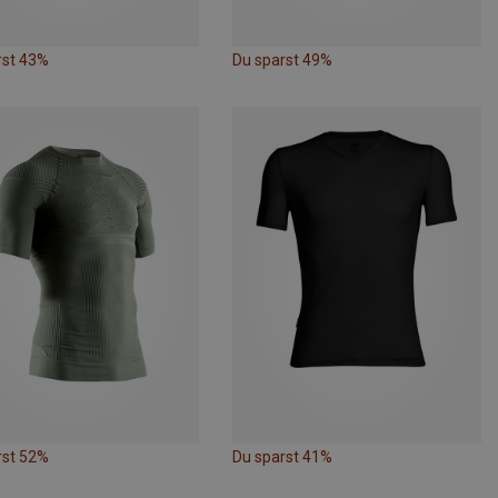
rst 43%
Du sparst 49%
rst 52%
Du sparst 41%