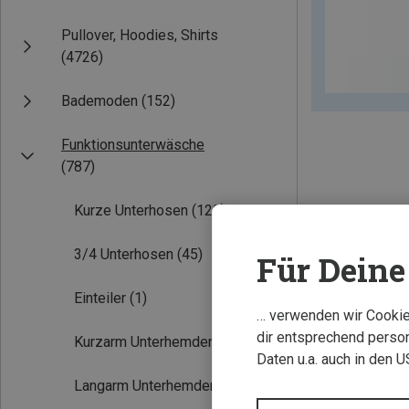
Pullover, Hoodies, Shirts
(4726)
Bademoden
(152)
Funktionsunterwäsche
(787)
Kurze Unterhosen
(122)
3/4 Unterhosen
(45)
Für Deine 
Einteiler
(1)
… verwenden wir Cookies
dir entsprechend person
Kurzarm Unterhemden
(162)
Daten u.a. auch in den 
Langarm Unterhemden
(197)