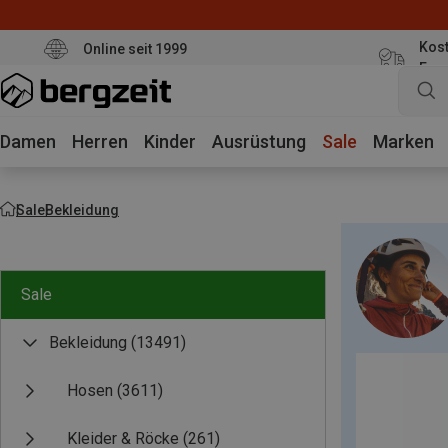
Kost
Online seit 1999
Eur
Damen
Herren
Kinder
Ausrüstung
Sale
Marken
Sale
Bekleidung
Sale
Bekleidung
(13491)
Hosen
(3611)
Kleider & Röcke
(261)