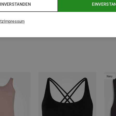
EINVERSTANDEN
EINVERSTA
tz
Impressum
Du sparst 46%
Du spa
Neu