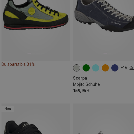
Du sparst bis 31%
G
+16
Scarpa
Mojito Schuhe
159,95 €
Neu