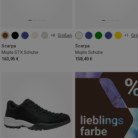
Größen
Gr
+8
+1
Scarpa
Scarpa
Mojito GTX Schuhe
Mojito Schuhe
163,95 €
158,40 €