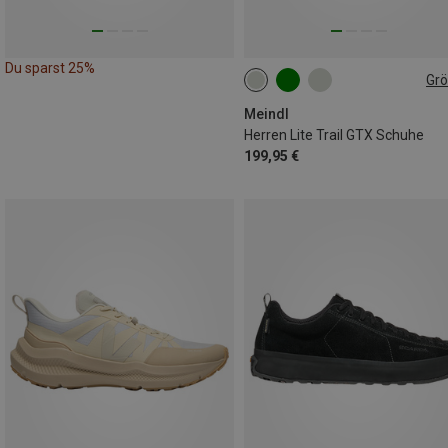
Du sparst 25%
Gr
Meindl
Herren Lite Trail GTX Schuhe
199,95 €