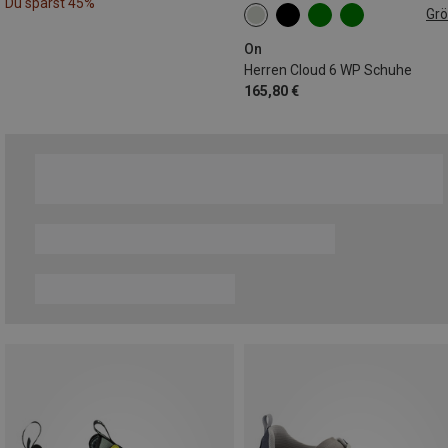
Du sparst 45%
Gr
On
Herren Cloud 6 WP Schuhe
165,80 €