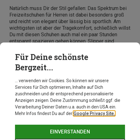
Natürlich muss Dir der Stil gefallen: Das Spektrum bei
Freizeitschuhen für Herren ist dabei besonders groß
und reicht von elegant über lässig bis sportlich. Am
wichtigsten ist aber der Tragekomfort, schließlich willst
Du mit diesen Schuhen auch mal ein paar Stunden
entspannt spazieren gehen können. Slipper sind
besonders schnell an- und auszuziehen, dafür kannst
Du Schnürschuhe besser an Deinen Fuß
Für Deine schönste
anpassen. Willst Du die Herren-Freizeitschuhe auch
Bergzeit...
zum Sport, in der Halle oder draußen, tragen, sollten
diese natürlich etwas funktionaler sein.
… verwenden wir Cookies. So können wir unsere
Services für Dich optimieren, Inhalte auf Dich
zuschneiden und dir entsprechend personalisierte
Anzeigen zeigen. Deine Zustimmung schließt ggf. die
Verarbeitung Deiner Daten u.a. auch in den USA ein.
Mehr Infos findest Du auf der
Google Privacy Site.
EINVERSTANDEN