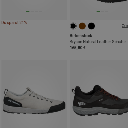
Du sparst 21%
Gr
42
Birkenstock
Bryson Natural Leather Schuhe
165,80 €