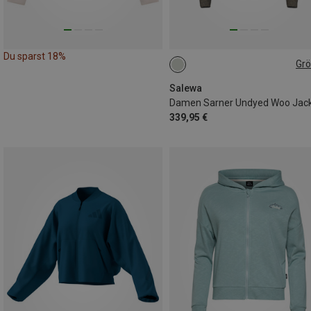
Du sparst 18%
Gr
Salewa
Damen Sarner Undyed Woo Jac
339,95 €