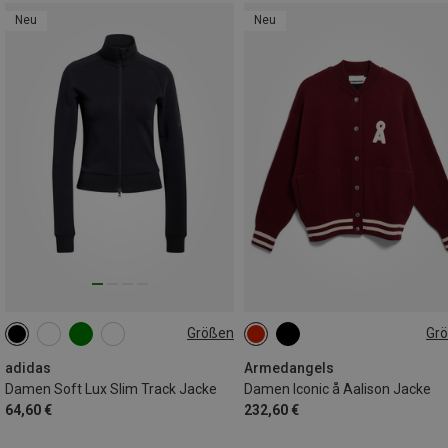
Neu
Neu
Größen
Gr
XS
S
M
L
XL
XS
S
M
L
adidas
Armedangels
Damen Soft Lux Slim Track Jacke
Damen Iconic å Aalison Jacke
64,60 €
232,60 €