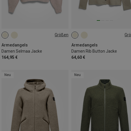
Größen
Gr
XS
S
M
L
XS
S
M
L
Armedangels
Armedangels
Damen Selmaa Jacke
Damen Rib Button Jacke
164,95 €
64,60 €
Neu
Neu