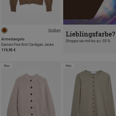
Größen
Lieblingsfarbe?
XS
S
M
L
Armedangels
Shoppe sie mit bis zu -50 %
Damen Fine Knit Cardigan Jacke
119,95 €
Neu
Neu