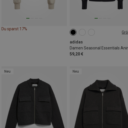
Du sparst 17%
Gr
XS
S
M
L
adidas
59,20 €
Neu
Neu