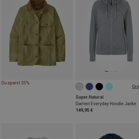
Du sparst 35%
Gr
XS
S
M
L
XL
Super.Natural
Damen Everyday Hoodie Jacke
149,95 €