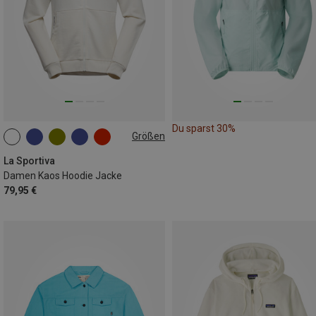
Du sparst 30%
Größen
XS
S
M
L
XL
La Sportiva
Damen Kaos Hoodie Jacke
79,95 €