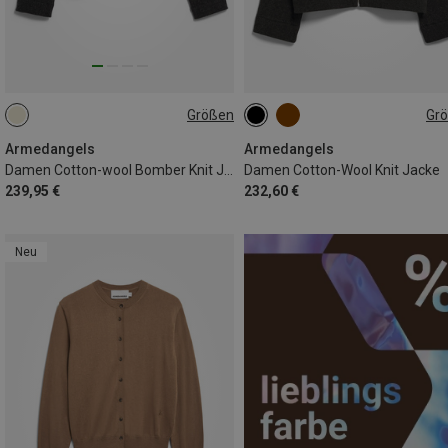
Größen
Gr
XS
S
M
L
XS
S
M
L
Armedangels
Armedangels
Damen Cotton-wool Bomber Knit Jacke
Damen Cotton-Wool Knit Jacke
239,95 €
232,60 €
Neu