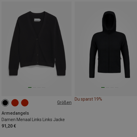
Du sparst 19%
Größen
XS
S
M
L
XL
Armedangels
Damen Menaal Links Links Jacke
91,20 €