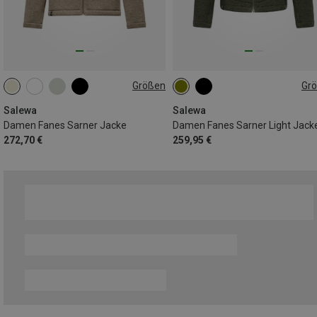
Größen
Gr
XS
S
M
L
XL
Salewa
Salewa
Damen Fanes Sarner Jacke
Damen Fanes Sarner Light Jack
272,70 €
259,95 €