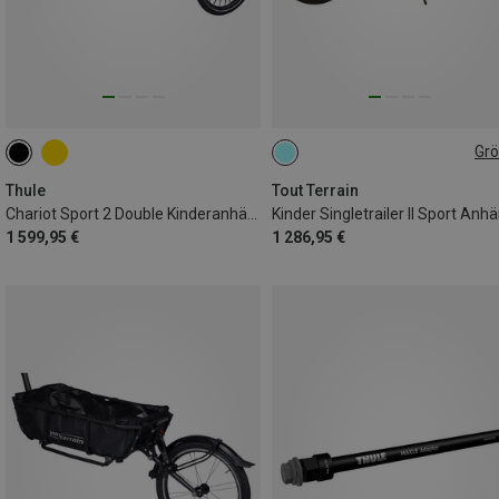
Gr
24"
Thule
Tout Terrain
Chariot Sport 2 Double Kinderanhänger
1 599,95 €
1 286,95 €