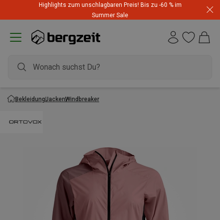
Highlights zum unschlagbaren Preis! Bis zu -60 % im
Summer Sale
Bekleidung
Jacken
Windbreaker