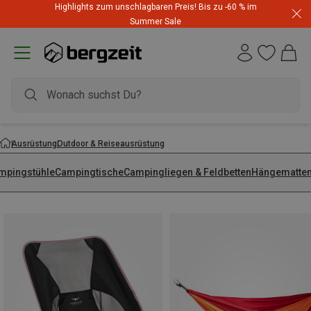
Highlights zum unschlagbaren Preis! Bis zu -60 % im
Summer Sale
Ausrüstung
Outdoor & Reiseausrüstung
mpingstühle
Campingtische
Campingliegen & Feldbetten
Hängematte