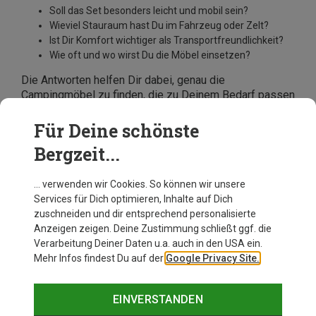
Soll das Set besonders leicht und mobil sein?
Wieviel Stauraum hast Du im Fahrzeug oder Zelt?
Ist Dir Komfort wichtiger als Transportfreundlichkeit?
Wie oft und wo wirst Du die Möbel einsetzen?
Die Antworten helfen Dir dabei, genau die
Campingmöbel zu finden, die zu Deinem Bedarf passen
– funktional, komfortabel und praktisch. Im Bergzeit-
Onlineshop findest Du eine große Auswahl an
Für Deine schönste
Campingmöbeln: klappbare Stühle, kompakte Tische,
Bergzeit...
komplette Sets und viele weitere durchdachte
Lösungen – für jede Art von Camping.
… verwenden wir Cookies. So können wir unsere
Services für Dich optimieren, Inhalte auf Dich
zuschneiden und dir entsprechend personalisierte
Anzeigen zeigen. Deine Zustimmung schließt ggf. die
Verarbeitung Deiner Daten u.a. auch in den USA ein.
Mehr Infos findest Du auf der
Google Privacy Site.
EINVERSTANDEN