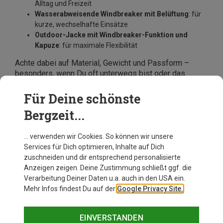
Alltag und Freizeit
Wasserabweisende Windbreaker mit Belüftung
: für
kurze, wechselhafte Einsätze
Outdoor-Jacke mit Windbreaker-Funktion und
Kapuze
: für maximale Flexibilität
Achte dabei auf Material, Gewicht und Passform –
besonders, wenn Du oft unterwegs bist oder das
Wetter unberechenbar ist. Bist Du auf der Suche nach
einem neuen Windbreaker? Dann schau Dich im Online-
Für Deine schönste
Shop von Bergzeit um! Unter vielen Modellen
Bergzeit...
namhafter Hersteller ist sicher auch für Dich der
passende Windbreaker dabei.
… verwenden wir Cookies. So können wir unsere
Services für Dich optimieren, Inhalte auf Dich
zuschneiden und dir entsprechend personalisierte
Anzeigen zeigen. Deine Zustimmung schließt ggf. die
Verarbeitung Deiner Daten u.a. auch in den USA ein.
Mehr Infos findest Du auf der
Google Privacy Site.
EINVERSTANDEN