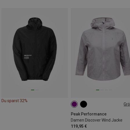
Du sparst 32%
Gr
XS
S
M
L
Peak Performance
Damen Discover Wind Jacke
119,95 €