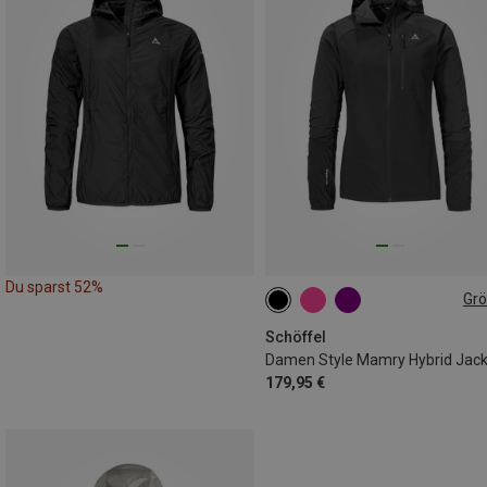
Du sparst 52%
Gr
S
M
L
XL
XXL
3XL
Schöffel
Damen Style Mamry Hybrid Jac
179,95 €