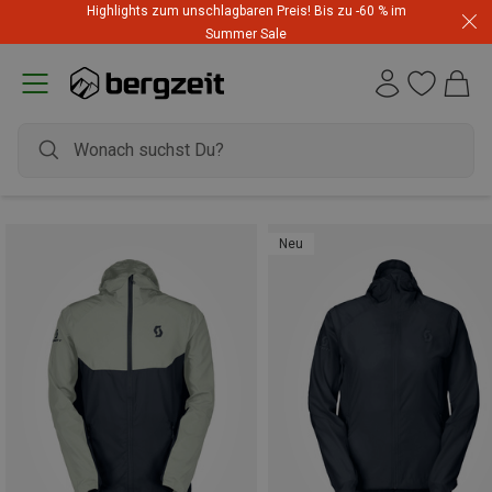
Highlights zum unschlagbaren Preis! Bis zu -60 % im
Summer Sale
Neu