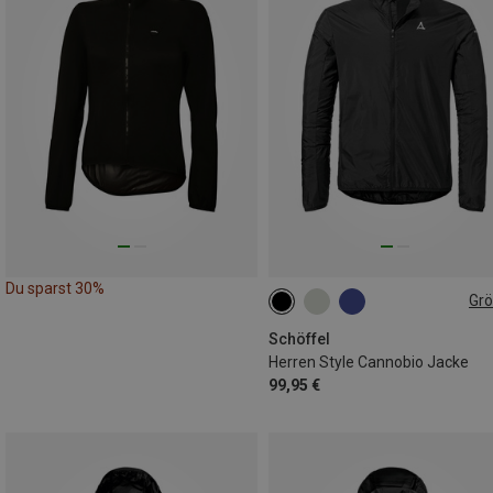
Du sparst 30%
Gr
M
L
XL
XXL
3XL
Schöffel
Herren Style Cannobio Jacke
99,95 €