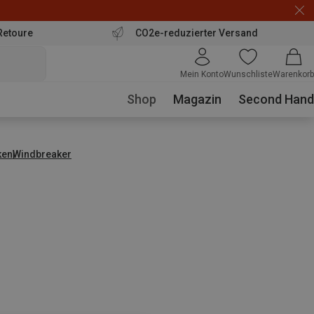
Retoure
CO2e-reduzierter Versand
Mein Konto
Wunschliste
Warenkorb
Shop
Magazin
Second Hand
ken
Windbreaker