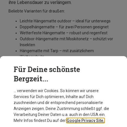
ihre Lebensdauer zu verlängern.
Beliebte Varianten für draußen:
Leichte Hängematte outdoor – ideal für unterwegs
Doppelhängematte – für zwei Personen geeignet
Wetterfeste Hängematte – robust und regenfest
Outdoor-Hängematte mit Moskitonetz – schützt vor
Insekten
Hängematte mit Tarp – mit zusätzlichem
Wetterschutz
Mobile Hängematte – flexibel aufstellbar
Für Deine schönste
Hängematte für 200 kg – für hohe Belastbarkeit
Bergzeit...
Du willst eine Hängematte kaufen? Dann erkunde große
Auswahl an Hängematten im Bergzeit-Onlineshop!
… verwenden wir Cookies. So können wir unsere
Services für Dich optimieren, Inhalte auf Dich
zuschneiden und dir entsprechend personalisierte
Anzeigen zeigen. Deine Zustimmung schließt ggf. die
Verarbeitung Deiner Daten u.a. auch in den USA ein.
Mehr Infos findest Du auf der
Google Privacy Site.