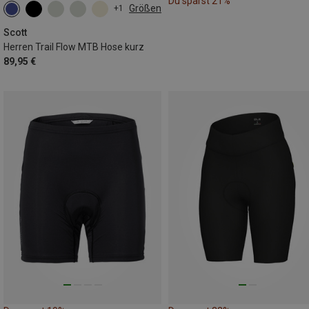
Du sparst 21%
Größen
+1
S
M
L
XL
XXL
Scott
Herren Trail Flow MTB Hose kurz
89,95 €