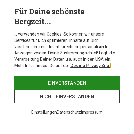
Bergzeit
. Entdecke die riesige Vielfalt für
Rennradfahrer, Mountainbiker und Gravelbiker und
Für Deine schönste
wähle aus den angesagten Modellen von beliebten
Bergzeit...
Top-Marken wie
Maloja, Dynafit, CMP oder Schöffel
.
Jetzt bestellen und sparen!
… verwenden wir Cookies. So können wir unsere
Services für Dich optimieren, Inhalte auf Dich
zuschneiden und dir entsprechend personalisierte
Anzeigen zeigen. Deine Zustimmung schließt ggf. die
Verarbeitung Deiner Daten u.a. auch in den USA ein.
Mehr Infos findest Du auf der
Google Privacy Site.
EINVERSTANDEN
NICHT EINVERSTANDEN
Einstellungen
Datenschutz
Impressum