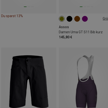
Du sparst 13%
Gr
XS
S
M
L
XL
XXL
Assos
Damen Uma GT S11 Bib kurz
145,80 €