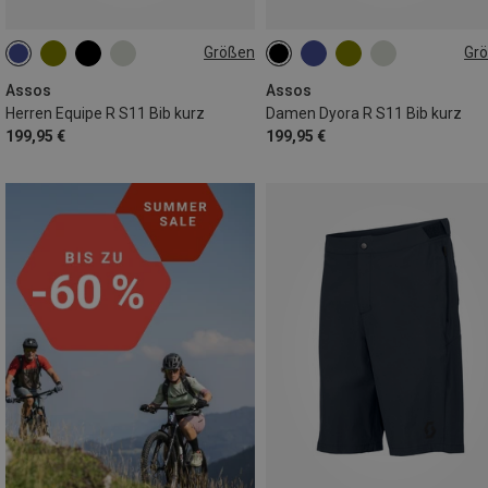
Größen
Gr
S
M
L
XL
XXL
XS
S
M
L
XL
XXL
Assos
Assos
Herren Equipe R S11 Bib kurz
Damen Dyora R S11 Bib kurz
199,95 €
199,95 €