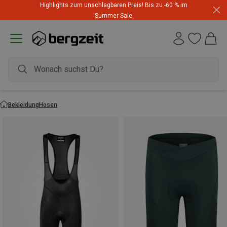
Highlights zum unschlagbaren Preis! Bis zu -60 % im
Summer Sale
Bekleidung
Hosen