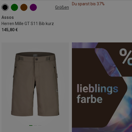
Du sparst bis 37%
Größen
XS
S
L
XL
XXL
Assos
Herren Mille GT S11 Bib kurz
145,80 €