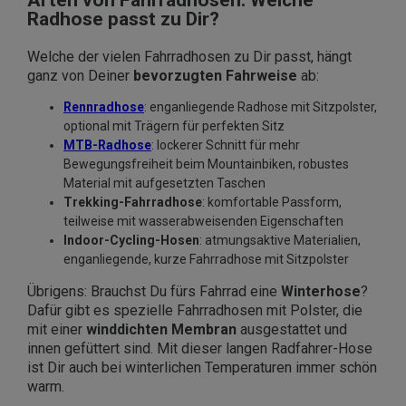
Arten von Fahrradhosen: Welche
Radhose passt zu Dir?
Welche der vielen Fahrradhosen zu Dir passt, hängt
ganz von Deiner
bevorzugten Fahrweise
ab:
Rennradhose
: enganliegende Radhose mit Sitzpolster,
optional mit Trägern für perfekten Sitz
MTB-Radhose
: lockerer Schnitt für mehr
Bewegungsfreiheit beim Mountainbiken, robustes
Material mit aufgesetzten Taschen
Trekking-Fahrradhose
: komfortable Passform,
teilweise mit wasserabweisenden Eigenschaften
Indoor-Cycling-Hosen
: atmungsaktive Materialien,
enganliegende, kurze Fahrradhose mit Sitzpolster
Übrigens: Brauchst Du fürs Fahrrad eine
Winterhose
?
Dafür gibt es spezielle Fahrradhosen mit Polster, die
mit einer
winddichten Membran
ausgestattet und
innen gefüttert sind. Mit dieser langen Radfahrer-Hose
ist Dir auch bei winterlichen Temperaturen immer schön
warm.