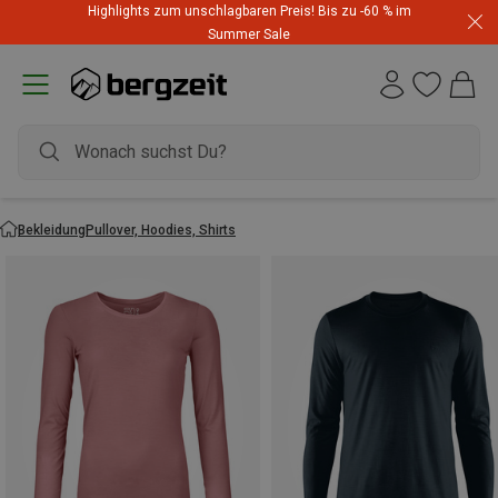
Highlights zum unschlagbaren Preis! Bis zu -60 % im
Summer Sale
Bekleidung
Pullover, Hoodies, Shirts