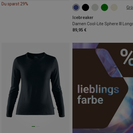
Du sparst 29%
Gr
XS
S
M
L
XL
Icebreaker
89,95 €