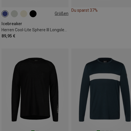
Du sparst 37%
Größen
S
M
L
XL
XXL
Icebreaker
Herren Cool-Lite Sphere III Longsleeve
89,95 €