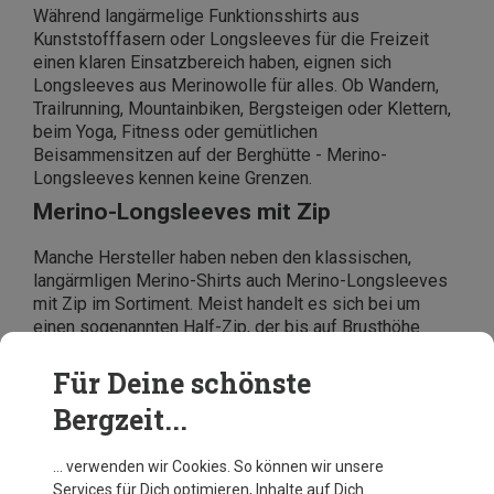
Während langärmelige Funktionsshirts aus
Kunststofffasern oder Longsleeves für die Freizeit
einen klaren Einsatzbereich haben, eignen sich
Longsleeves aus Merinowolle für alles. Ob Wandern,
Trailrunning, Mountainbiken, Bergsteigen oder Klettern,
beim Yoga, Fitness oder gemütlichen
Beisammensitzen auf der Berghütte - Merino-
Longsleeves kennen keine Grenzen.
Merino-Longsleeves mit Zip
Manche Hersteller haben neben den klassischen,
langärmligen Merino-Shirts auch Merino-Longsleeves
mit Zip im Sortiment. Meist handelt es sich bei um
einen sogenannten Half-Zip, der bis auf Brusthöhe
reicht. Der Vorteil dieser Modelle ist die zusätzliche
Belüftungsmöglichkeit, die Dir der Zip bietet. So kannst
Für Deine schönste
Du beim Wandern oder Laufen schnell für etwas
Bergzeit...
Kühlung sorgen, ohne gleich das Longsleeve ausziehen
zu müssen.
… verwenden wir Cookies. So können wir unsere
Services für Dich optimieren, Inhalte auf Dich