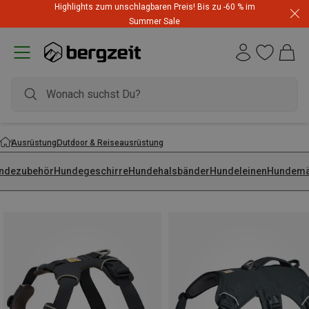
Highlights zum unschlagbaren Preis! Bis zu -60 % im
Summer Sale
Ausrüstung
Outdoor & Reiseausrüstung
ndezubehör
Hundegeschirre
Hundehalsbänder
Hundeleinen
Hundemä