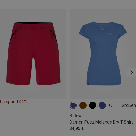
Du sparst 44%
Größen
+5
XS
S
M
L
Salewa
Damen Puez Melange Dry T-Shirt
34,95 €