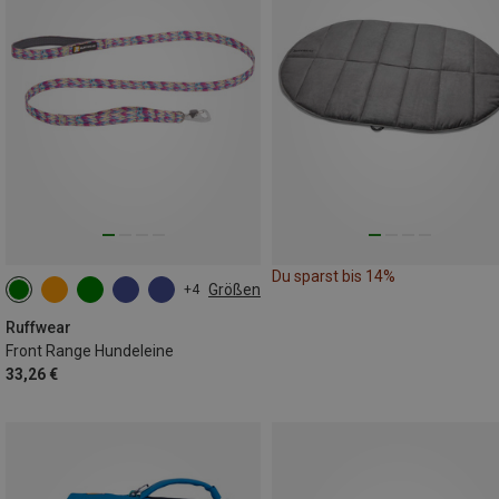
Du sparst bis 14%
Größen
+4
ONE SIZE
Ruffwear
Front Range Hundeleine
33,26 €