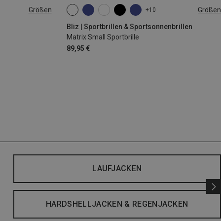
Größen
Größen
+10
|44|45|46
ONE SIZE
Bliz | Sportbrillen & Sportsonnenbrillen
Matrix Small Sportbrille
89,95 €
LAUFJACKEN
HARDSHELLJACKEN & REGENJACKEN