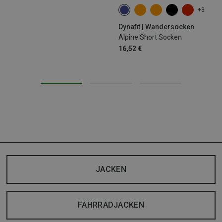
+3
35|36|37|38
39|40|41|42
43
Dynafit | Wandersocken
Alpine Short Socken
16,52 €
JACKEN
FAHRRADJACKEN