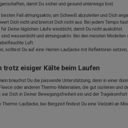
Eigenschaften, damit Du sicher und gesund unterwegs bist:
im besten Fall atmungsaktiv, um Schweiß abzuleiten und Dich ang
chwert Dich nicht und bremst Dich nicht aus. Bei jedem Tempo ha
r für Deine täglichen Läufe winddicht, damit Du nicht auskühlst.
ren sind wasserdicht und atmungsaktiv. Bei den meisten Modelle
ebelfeuchte Luft.
ßen, solltest Du auf eine Herren-Laufjacke mit Reflektoren setze
 trotz eisiger Kälte beim Laufen
 Dann brauchst Du die passende Unterstützung, denn in einer dün
 Fleece oder anderen Thermo-Materialien, die gut isolieren und d
kt sie Dich in Deiner Bewegungsfreiheit ein und der Tragekomfort 
e Thermo-Laufjacke, bei Bergzeit findest Du eine Vielzahl an M