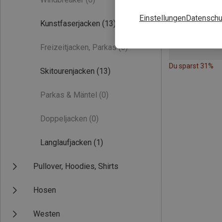
Einstellungen
Datenschu
Kunstfaserjacken
(13)
Freizeitjacken, Parkas
(0)
Du sparst 31%
Skitourenjacken
(13)
Parkas & Mäntel
(0)
Doppeljacken
(0)
Langlaufjacken
(1)
Pullover, Hoodies, Shirts
Hosen
Westen