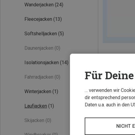
Wanderjacken
(24)
Fleecejacken
(13)
Softshelljacken
(5)
Daunenjacken
(0)
Isolationsjacken
(14)
Für Deine 
Fahrradjacken
(0)
… verwenden wir Cookies
Winterjacken
(1)
dir entsprechend person
Daten u.a. auch in den 
Laufjacken
(1)
Skijacken
(0)
NICHT 
Windbreaker
(0)