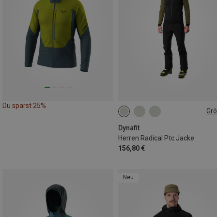
Du sparst 25%
Gr
S
M
L
XL
XXL
Dynafit
Herren Radical Ptc Jacke
156,80 €
Neu