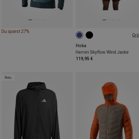
Du sparst 27%
Gr
S
M
L
XL
Hoka
Herren Skyflow Wind Jacke
119,95 €
Neu