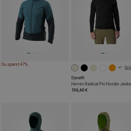
Du sparst 47%
Gr
+1
S
M
L
XL
XXL
Dynafit
Herren Radical Ptc Hoodie Jacke
156,60 €