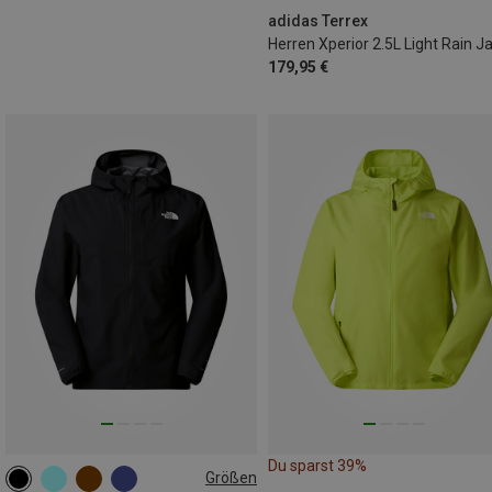
adidas Terrex
Herren Xperior 2.5L Light Rain J
179,95 €
Du sparst 39%
Größen
S
M
L
XL