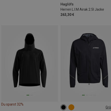
Haglöfs
Herren L.I.M Airak 2.5l Jacke
263,30 €
Du sparst 32%
Gr
S
M
L
XL