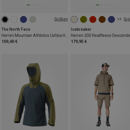
Größen
Gr
+3
S
M
L
XL
S
M
L
XL
XXL
The North Face
Icebreaker
Herren Mountain Athletics Ushba Hoodie Jacke
109,40 €
179,95 €