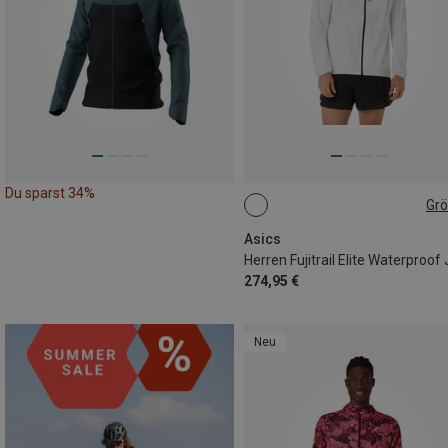
Du sparst 34%
Gr
S
M
L
XL
XXL
Asics
274,95 €
Neu