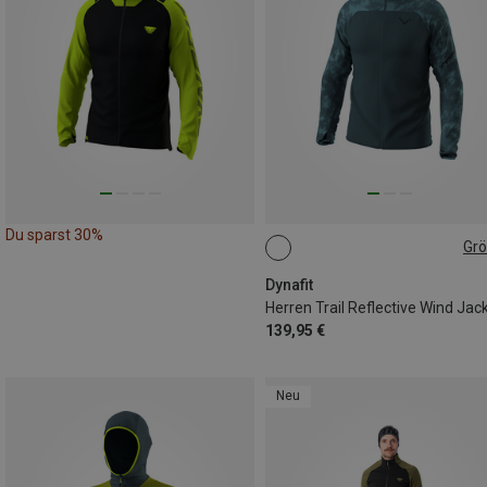
Du sparst 30%
Gr
S
M
L
XL
XXL
Dynafit
Herren Trail Reflective Wind Jac
139,95 €
Neu