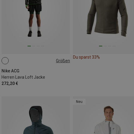
Du sparst 33%
Größen
S
M
L
XL
Nike ACG
Herren Lava Loft Jacke
272,20 €
Neu