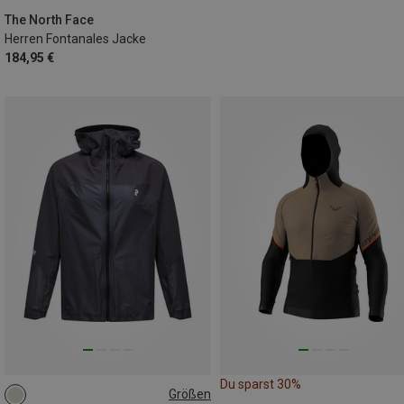
The North Face
Herren Fontanales Jacke
184,95 €
Du sparst 30%
Größen
S
M
L
XL