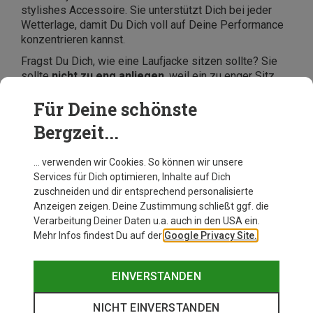
stylishes Accessoire. Sie unterstützt Dich bei jeder
Wetterlage, damit Du Dich voll auf Deine Performance
konzentrieren kannst.
Fragst Du Dich, wie eine Laufjacke sitzen sollte? Sie
sollte
nicht zu eng anliegen
, weil ein zu enger Sitz
einerseits die Atmungsaktivität behindert und
Für Deine schönste
andererseits Deinen Bewegungsspielraum einschränkt.
Ist sie hingegen
zu weit
, ist der
Schutz vor Wind und
Bergzeit...
Kälte nicht mehr so effektiv
.
Herren-Laufjacke: Wasserdicht und
… verwenden wir Cookies. So können wir unsere
atmungsaktiv für optimalen Komfort
Services für Dich optimieren, Inhalte auf Dich
zuschneiden und dir entsprechend personalisierte
Eine gute Running-Jacke für Herren bietet Dir einige
Anzeigen zeigen. Deine Zustimmung schließt ggf. die
Eigenschaften, damit Du sicher und gesund unterwegs
Verarbeitung Deiner Daten u.a. auch in den USA ein.
bist:
Mehr Infos findest Du auf der
Google Privacy Site.
Atmungsaktivität
: Laufjacken für Herren sind im
besten Fall atmungsaktiv, um Schweiß abzuleiten und
EINVERSTANDEN
Dich angenehm trocken zu halten.
Gewicht
: Eine leichte Laufjacke für Herren beschwert
NICHT EINVERSTANDEN
Dich nicht und bremst Dich nicht aus. Bei jedem Tempo