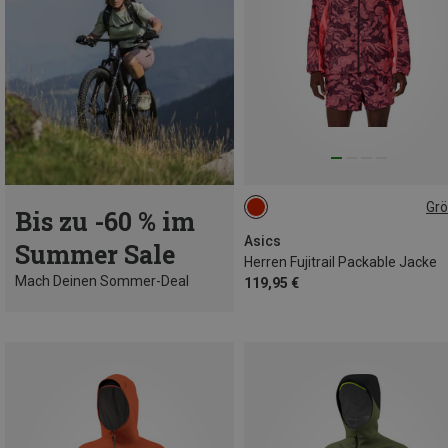
Gr
Bis zu -60 % im
S
M
L
XL
XXL
Asics
Summer Sale
Herren Fujitrail Packable Jacke
Mach Deinen Sommer-Deal
119,95 €