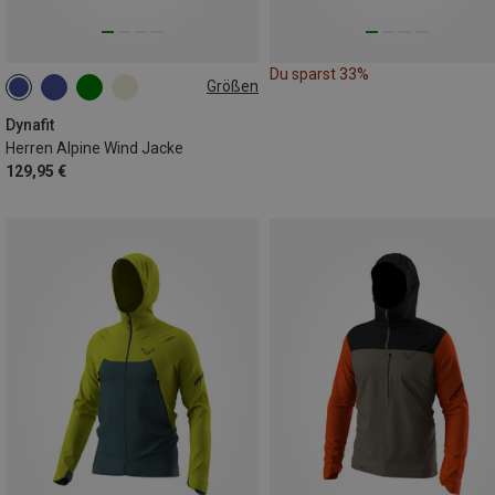
Du sparst 33%
Größen
S
M
L
XL
XXL
Dynafit
Herren Alpine Wind Jacke
129,95 €