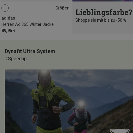
Größen
Lieblingsfarbe?
S
M
L
XL
XXL
adidas
Shoppe sie mit bis zu -50 %
Herren Adi365 Winter Jacke
89,95 €
Dynafit Ultra System
#Speedup