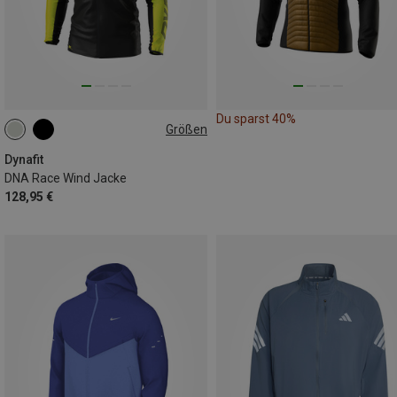
Du sparst 40%
Größen
XS
S
M
L
XL
Dynafit
DNA Race Wind Jacke
128,95 €