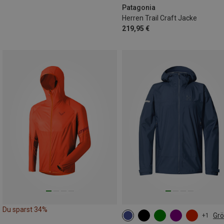
Patagonia
Herren Trail Craft Jacke
219,95 €
Du sparst 34%
Gr
+1
S
M
L
XL
XXL