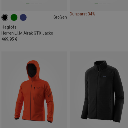
Du sparst 34%
Größen
S
M
L
XL
XXL
Haglöfs
Herren L.I.M Airak GTX Jacke
469,95 €