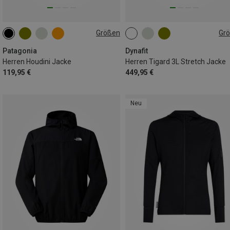
Größen
Gr
S
M
L
XL
S
M
L
XL
Patagonia
Dynafit
Herren Houdini Jacke
Herren Tigard 3L Stretch Jacke
119,95 €
449,95 €
Neu