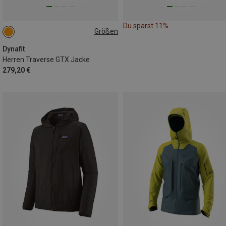
Du sparst 11%
Größen
S
L
Dynafit
Herren Traverse GTX Jacke
279,20 €