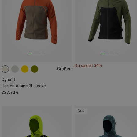
Du sparst 34%
Größen
L
XL
XXL
Dynafit
Herren Alpine 3L Jacke
227,70 €
Neu