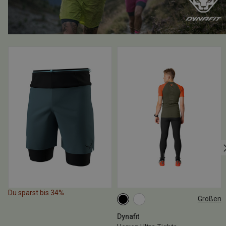
Du sparst bis 34%
Größen
S
M
L
XL
XXL
Dynafit