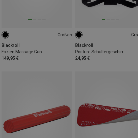
Größen
Gr
ONE SIZE
S-L
XL-XXL
Blackroll
Blackroll
Fazien Massage Gun
Posture Schultergeschirr
149,95 €
24,95 €