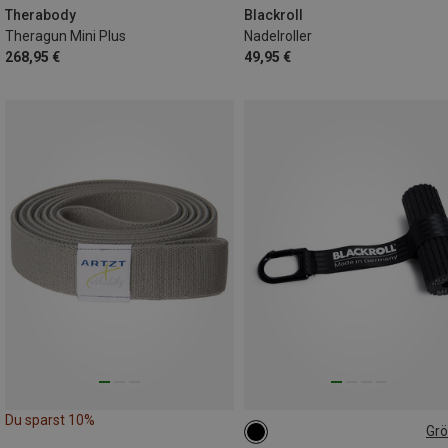
Therabody
Blackroll
Theragun Mini Plus
Nadelroller
268,95 €
49,95 €
Du sparst 10%
Gr
D