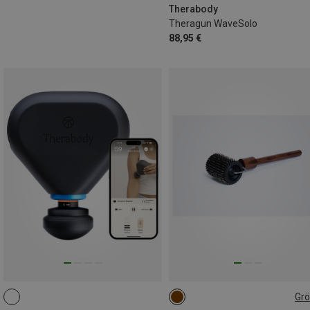
Therabody
Theragun WaveSolo
88,95 €
Gr
ONE SIZE