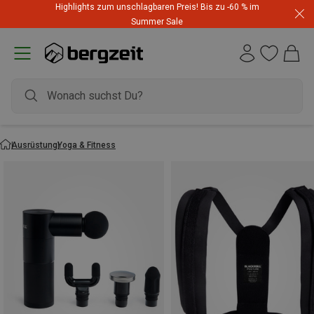
Highlights zum unschlagbaren Preis! Bis zu -60 % im
Summer Sale
Ausrüstung
Yoga & Fitness