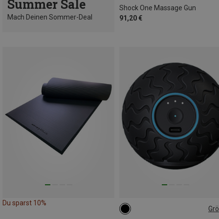
Summer Sale
Shock One Massage Gun
Mach Deinen Sommer-Deal
91,20 €
Du sparst 10%
Gr
ONE SIZE