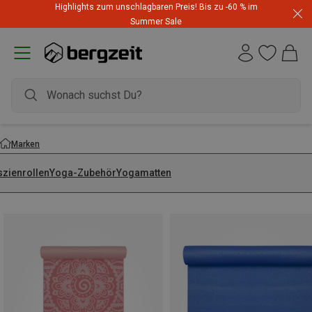
Highlights zum unschlagbaren Preis! Bis zu -60 % im
Summer Sale
Marken
szienrollen
Yoga-Zubehör
Yogamatten