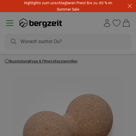
Highlights zum unschlagbaren Preis! Bis zu -60 % im
Summer Sale
Ausrüstung
Yoga & Fitness
Faszienrollen