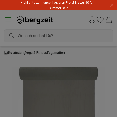
Highlights zum unschlagbaren Preis! Bis zu -60 % im
Summer Sale
Ausrüstung
Yoga & Fitness
Yogamatten