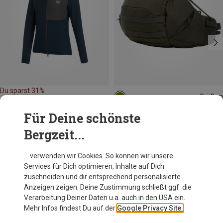
Du sparst 31%
Größen
11L
Bergans
Für Deine schönste
Hogna 11 Hüfttasche
Bergzeit...
149,95 €
… verwenden wir Cookies. So können wir unsere
Services für Dich optimieren, Inhalte auf Dich
Andere Kunden kauften auch
zuschneiden und dir entsprechend personalisierte
Anzeigen zeigen. Deine Zustimmung schließt ggf. die
Verarbeitung Deiner Daten u.a. auch in den USA ein.
Mehr Infos findest Du auf der
Google Privacy Site.