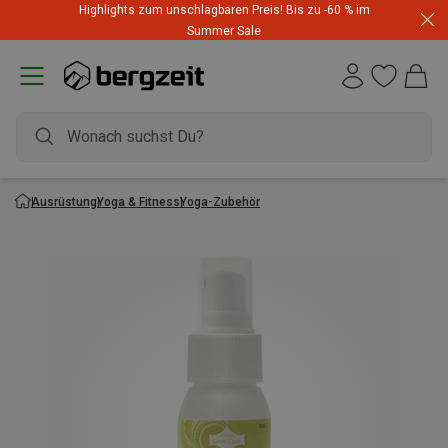
Highlights zum unschlagbaren Preis! Bis zu -60 % im
Summer Sale
Ausrüstung
Yoga & Fitness
Yoga-Zubehör