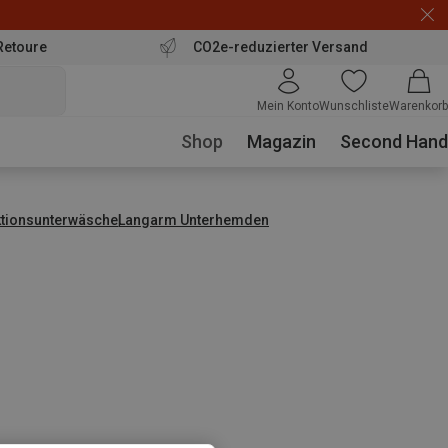
Retoure
CO2e-reduzierter Versand
Mein Konto
Wunschliste
Warenkorb
Shop
Magazin
Second Hand
ktionsunterwäsche
Langarm Unterhemden