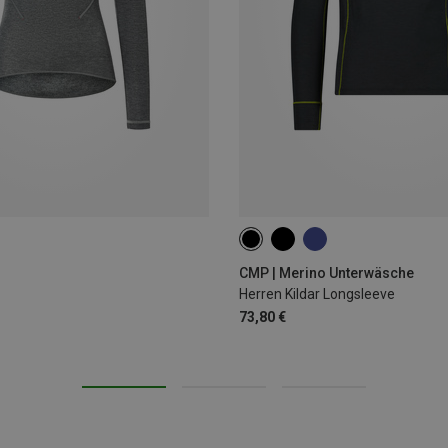
S
L
XL
XXL
3XL
CMP | Merino Unterwäsche
Herren Kildar Longsleeve
73,80 €