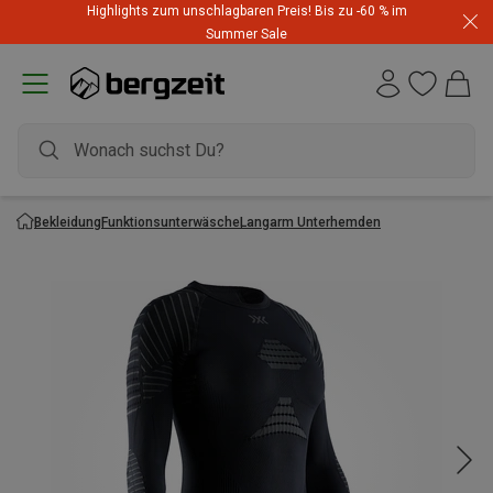
Highlights zum unschlagbaren Preis! Bis zu -60 % im
Summer Sale
Bekleidung
Funktionsunterwäsche
Langarm Unterhemden