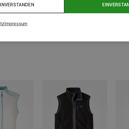
EINVERSTANDEN
EINVERSTA
tz
Impressum
Du sparst bis 38%
Du spa