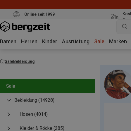
Kost
Online seit 1999
Eur
Damen
Herren
Kinder
Ausrüstung
Sale
Marken
Sale
Bekleidung
Sale
Bekleidung
(14928)
Hosen
(4014)
Kleider & Röcke
(285)