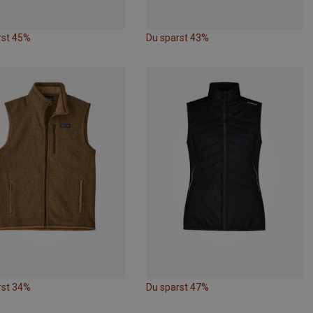
rst 45%
Du sparst 43%
rst 34%
Du sparst 47%