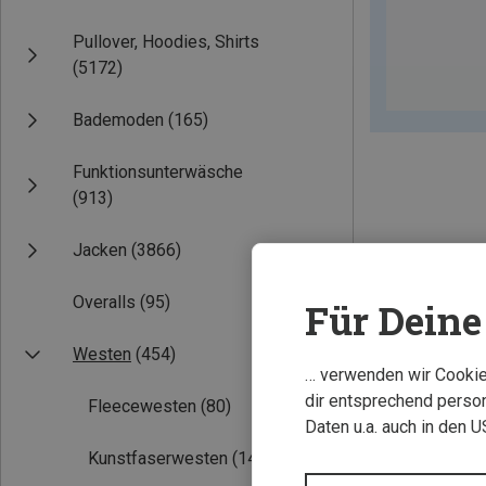
Pullover, Hoodies, Shirts
(5172)
Bademoden
(165)
Funktionsunterwäsche
(913)
Jacken
(3866)
Overalls
(95)
Für Deine 
Westen
(454)
… verwenden wir Cookies
dir entsprechend person
Fleecewesten
(80)
Daten u.a. auch in den 
Kunstfaserwesten
(144)