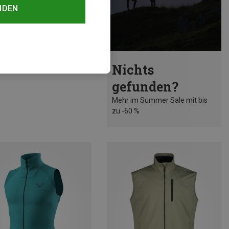
NDEN
rst 47%
Nichts
gefunden?
Mehr im Summer Sale mit bis
zu -60 %