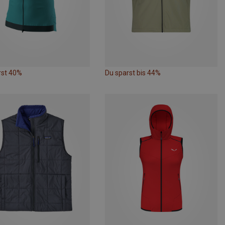
rst 40%
Du sparst bis 44%