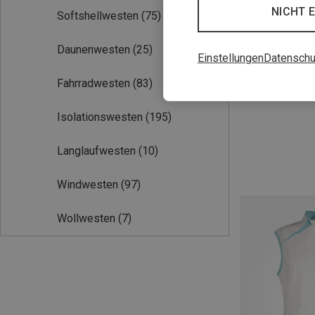
NICHT 
Softshellwesten
(75)
Daunenwesten
(25)
Einstellungen
Datenschu
Du sparst 36%
Fahrradwesten
(83)
Isolationswesten
(195)
Langlaufwesten
(10)
Windwesten
(97)
Wollwesten
(7)