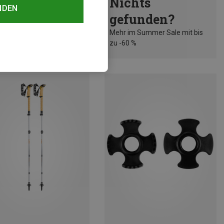
Nichts
NDEN
gefunden?
Mehr im Summer Sale mit bis
zu -60 %