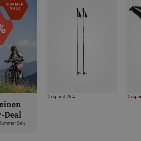
Du sparst 26%
Du spa
einen
-Deal
 Summer Sale