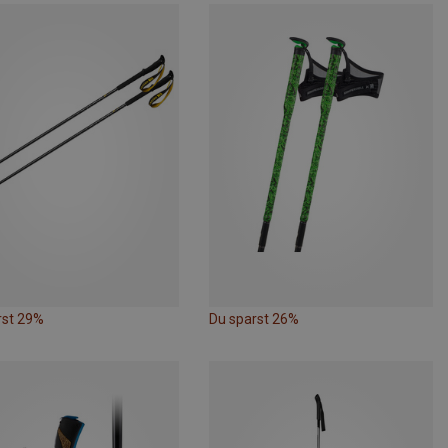
rst 29%
Du sparst 26%