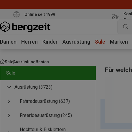
Kost
Online seit 1999
Eur
Damen
Herren
Kinder
Ausrüstung
Sale
Marken
Sale
Ausrüstung
Basics
Für welch
Sale
Ausrüstung
(3723)
Fahrradausrüstung
(637)
Freerideausrüstung
(245)
Hochtour & Eisklettern