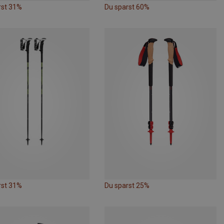
rst 31%
Du sparst 60%
rst 31%
Du sparst 25%