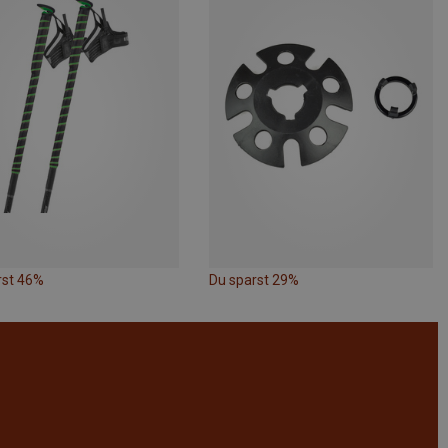
rst 46%
Du sparst 29%