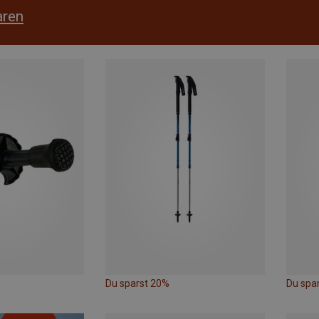
aren
Du sparst 20%
Du spa