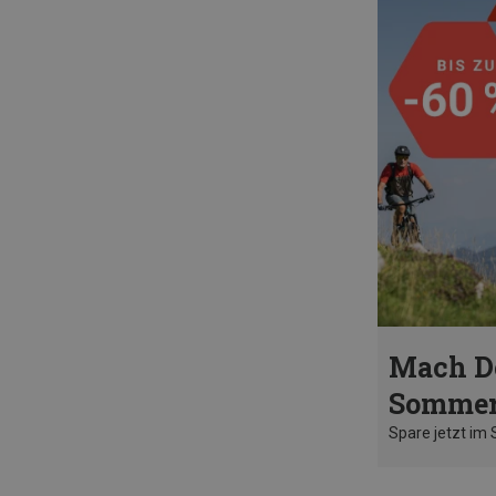
Mach D
Sommer
Spare jetzt im