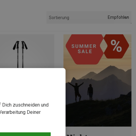
Empfohlen
Sortierung
uf Dich zuschneiden und
Verarbeitung Deiner
rst 53%