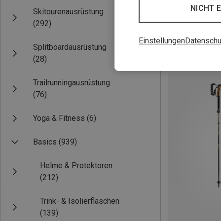
NICHT 
Skitourenausrüstung
(292)
Einstellungen
Datenschu
Splitboardausrüstung
(28)
Trailrunningausrüstung
(76)
Yoga & Fitness
(6)
Basics
(939)
Helme & Protektoren
(212)
Trink- & Isolierflaschen
(139)