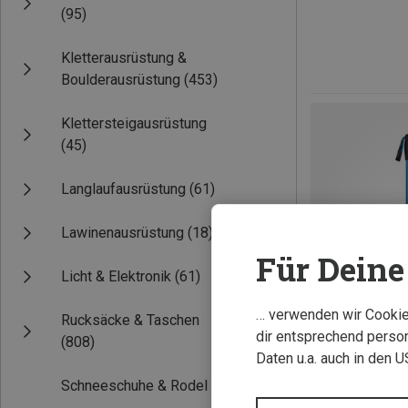
(95)
Kletterausrüstung &
Boulderausrüstung
(453)
Klettersteigausrüstung
(45)
Langlaufausrüstung
(61)
Lawinenausrüstung
(18)
Für Deine 
Licht & Elektronik
(61)
… verwenden wir Cookies
Rucksäcke & Taschen
dir entsprechend person
(808)
Daten u.a. auch in den 
Schneeschuhe & Rodel
(3)
Du sparst 54%