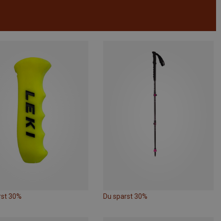
rst 30%
Du sparst 30%