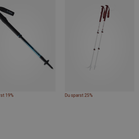
rst 19%
Du sparst 25%