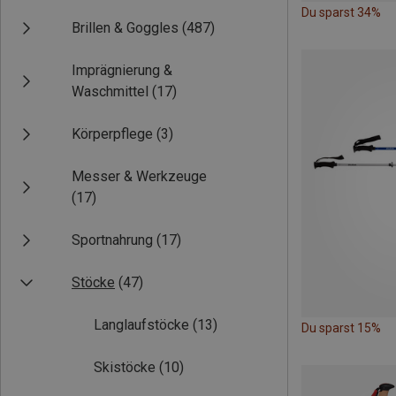
Du sparst 34%
Brillen & Goggles
(487)
Imprägnierung &
Waschmittel
(17)
Körperpflege
(3)
Messer & Werkzeuge
(17)
Sportnahrung
(17)
Stöcke
(47)
Langlaufstöcke
(13)
Du sparst 15%
Skistöcke
(10)