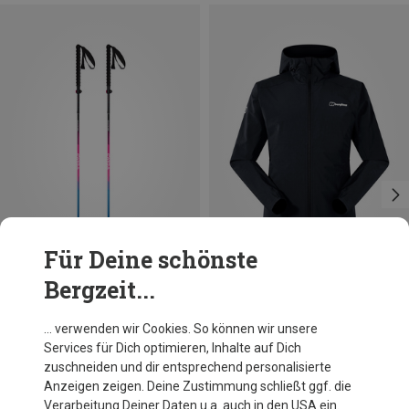
Für Deine schönste
Bergzeit...
Du sparst bis 27%
Größen
107-125CM
Camp
… verwenden wir Cookies. So können wir unsere
Damen Sonic Alu Plus Trekkingstöcke
Services für Dich optimieren, Inhalte auf Dich
81,95 €
zuschneiden und dir entsprechend personalisierte
Anzeigen zeigen. Deine Zustimmung schließt ggf. die
Verarbeitung Deiner Daten u.a. auch in den USA ein.