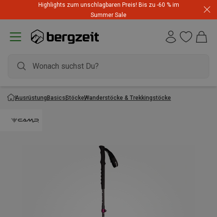
Highlights zum unschlagbaren Preis! Bis zu -60 % im
Summer Sale
Ausrüstung
Basics
Stöcke
Wanderstöcke & Trekkingstöcke