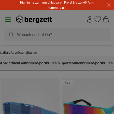
Highlights zum unschlagbaren Preis! Bis zu -60 % im
Summer Sale
Sale
Ausrüstung
Basics
hrradbrillen
Laufbrillen
Sportbrillen & Sportsonnenbrillen
Sportbrillen
Neu