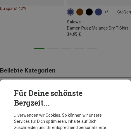
Du sparst 42%
Größen
+5
XS
S
M
L
Salewa
Damen Puez Melange Dry T-Shirt
34,95 €
Beliebte Kategorien
Für Deine schönste
BEKLEIDUNG
Bergzeit...
… verwenden wir Cookies. So können wir unsere
Services für Dich optimieren, Inhalte auf Dich
zuschneiden und dir entsprechend personalisierte