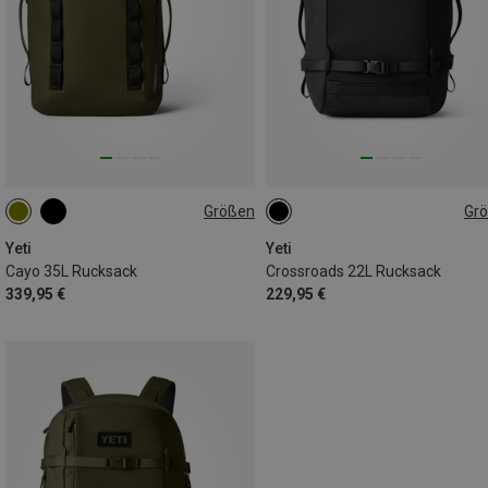
Größen
Gr
35L
22L
Yeti
Yeti
Cayo 35L Rucksack
Crossroads 22L Rucksack
339,95 €
229,95 €