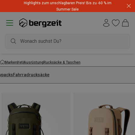
Highlights zum unschlagbaren Preis! Bis zu -60 % im
Summer Sale
Marken
Yeti
Ausrüstung
Rucksäcke & Taschen
ypacks
Fahrradrucksäcke