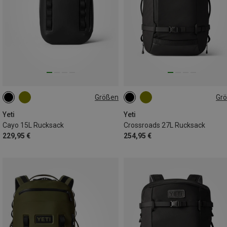
Größen
Gr
15L
27L
Yeti
Yeti
Cayo 15L Rucksack
Crossroads 27L Rucksack
229,95 €
254,95 €