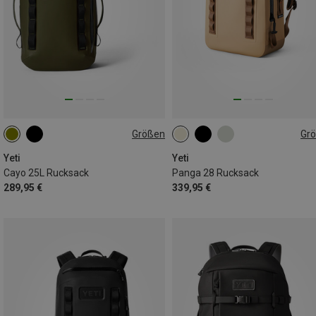
Größen
Gr
25L
28L
Yeti
Yeti
Cayo 25L Rucksack
Panga 28 Rucksack
289,95 €
339,95 €