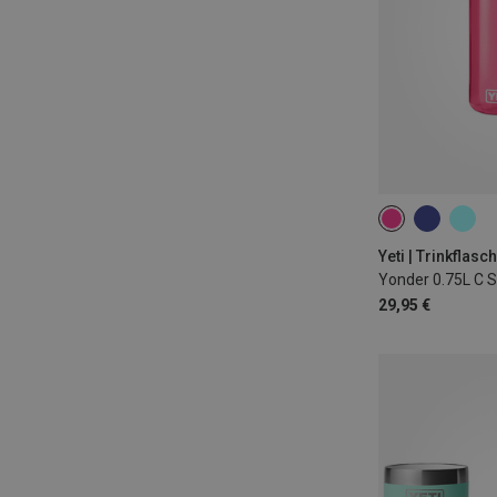
750ML
Yeti | Trinkflasc
Yonder 0.75L C S
29,95 €