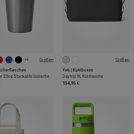
Größen
Größen
+6
L
9L
Isolierflaschen
Yeti | Kühlboxen
Rambler 20oz Stackable Isolierbecher
Daytrip 9L Kühltasche
€
154,95 €