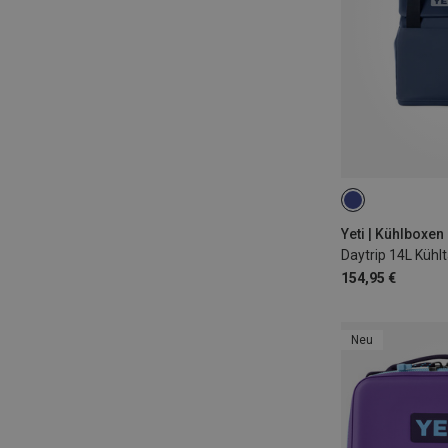
14L
Yeti | Kühlboxen
Daytrip 14L Kühl
154,95 €
Neu