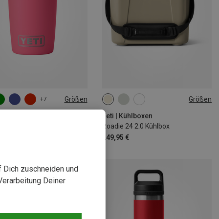
Größen
Größen
+7
L
24L
Isolierflaschen
Yeti | Kühlboxen
Rambler 10oz Tumbler Isolierbecher
Roadie 24 2.0 Kühlbox
€
249,95 €
uf Dich zuschneiden und
Verarbeitung Deiner