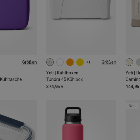
Größen
Größen
+1
45L
20L
Yeti | Kühlboxen
Yeti |
 Kühltasche
Tundra 45 Kühlbox
Camino
374,95 €
144,95
Neu