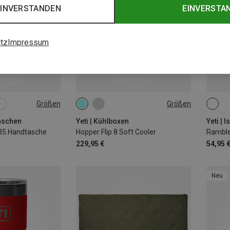
EINVERSTANDEN
EINVERSTA
tz
Impressum
Größen
Größen
8L
1.6L
aschen
Yeti | Kühlboxen
Yeti | 
 35 Handtasche
Hopper Flip 8 Soft Cooler
Rambler
229,95 €
54,95 
Neu