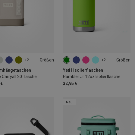
Größen
Größen
+2
+2
355ML
 Umhängetaschen
Yeti | Isolierflaschen
 Carryall 20 Tasche
Rambler Jr 12oz Isolierflasche
 €
32,95 €
Neu