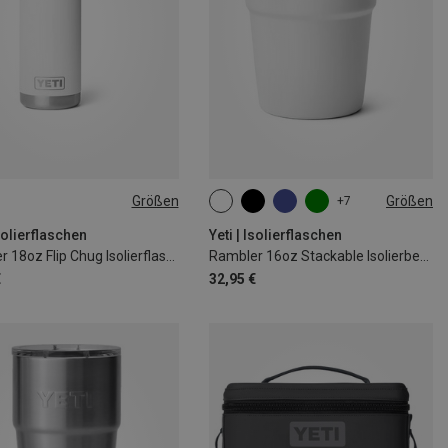
Größen
Größen
+7
L
473ML
Isolierflaschen
Yeti | Isolierflaschen
Rambler 18oz Flip Chug Isolierflasche
Rambler 16oz Stackable Isolierbecher
€
32,95 €