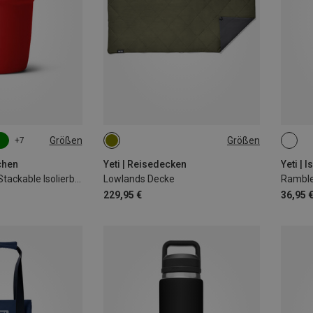
Größen
Größen
+7
ONE SIZE
532M
schen
Yeti | Reisedecken
Yeti | 
Rambler 8oz CL Stackable Isolierbecher
Lowlands Decke
229,95 €
36,95 