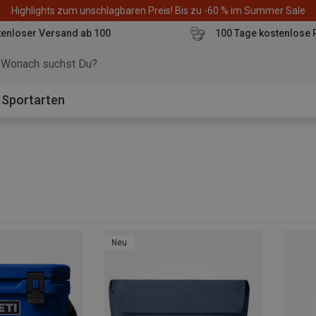
Highlights zum unschlagbaren Preis! Bis zu -60 % im Summer Sale
enloser Versand ab 100
100 Tage kostenlose 
o
Sportarten
Neu