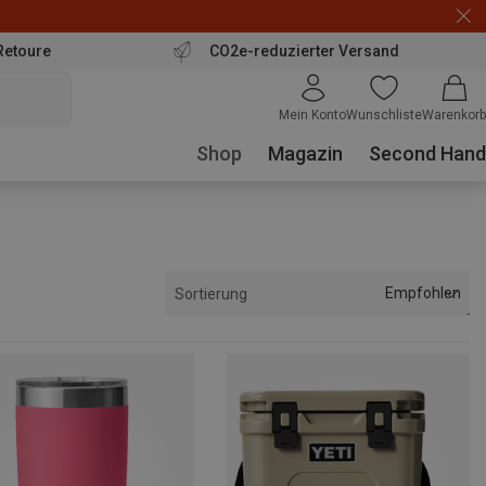
Retoure
CO2e-reduzierter Versand
Mein Konto
Wunschliste
Warenkorb
Shop
Magazin
Second Hand
Empfohlen
Sortierung