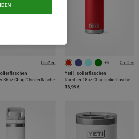
NDEN
Größen
Größen
+5
532ML
Isolierflaschen
Yeti | Isolierflaschen
 36oz Chug C Isolierflasche
Rambler 18oz Chug Isolierflasche
€
36,95 €