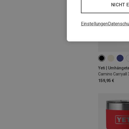
NICHT 
Einstellungen
Datenschu
35L
Yeti | Umhänget
Camino Carryall
159,95 €