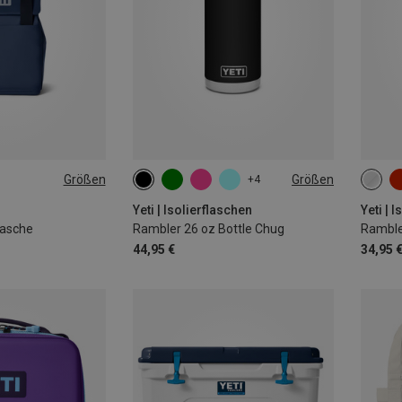
Größen
Größen
+4
769ML
591M
Yeti | Isolierflaschen
Yeti | 
tasche
Rambler 26 oz Bottle Chug
44,95 €
34,95 