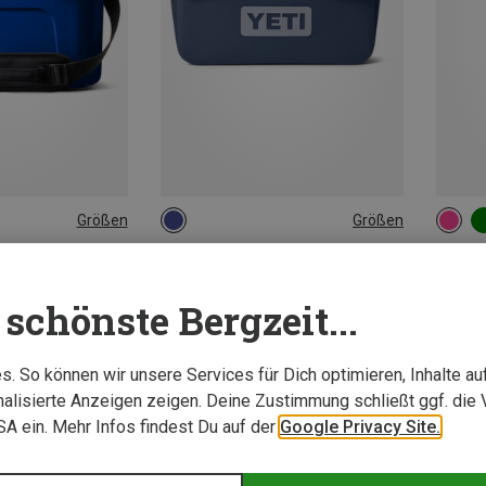
Größen
Größen
1L
296M
Yeti | Schutzhüllen & Schutzboxen
Yeti | 
ox
SideKick Dry 1L
schönste Bergzeit...
49,95 €
24,95 
Neu
Neu
. So können wir unsere Services für Dich optimieren, Inhalte a
alisierte Anzeigen zeigen. Deine Zustimmung schließt ggf. die 
USA ein. Mehr Infos findest Du auf der
Google Privacy Site.