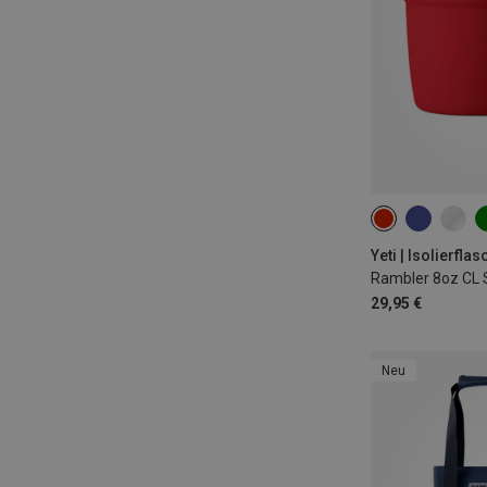
237ML
Yeti | Isolierfla
29,95 €
Neu