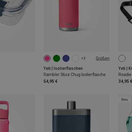
Größen
+3
1.06L
ONE 
Yeti | Isolierflaschen
Yeti | 
Rambler 36oz Chug Isolierflasche
Roadie
54,95 €
34,95 
Neu