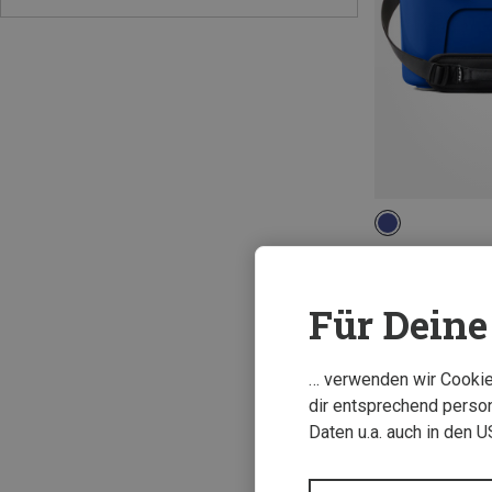
15L
Yeti | Kühlboxen
Roadie 15 Kühlb
Für Deine 
199,95 €
… verwenden wir Cookies
dir entsprechend person
Daten u.a. auch in den 