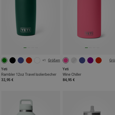
Größen
Gr
+1
355ML
ONE SIZE
Yeti
Yeti
Rambler 12oz Travel Isolierbecher
Wine Chiller
32,95 €
84,95 €