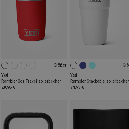
Größen
Gr
236ML
887ML
591ML
Yeti
Yeti
Rambler 8oz Travel Isolierbecher
Rambler Stackable Isolierbecher
29,95 €
34,95 €