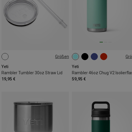
Größen
Gr
ONE SIZE
1,4L
Yeti
Yeti
Rambler Tumbler 30oz Straw Lid
19,95 €
59,95 €