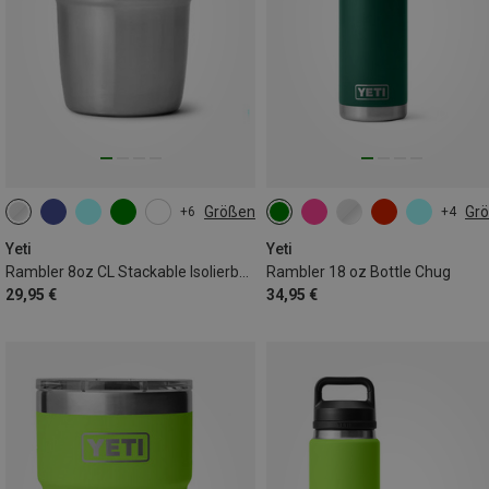
Größen
Gr
+6
+4
237ML
532ML
Yeti
Yeti
Rambler 8oz CL Stackable Isolierbecher
Rambler 18 oz Bottle Chug
29,95 €
34,95 €