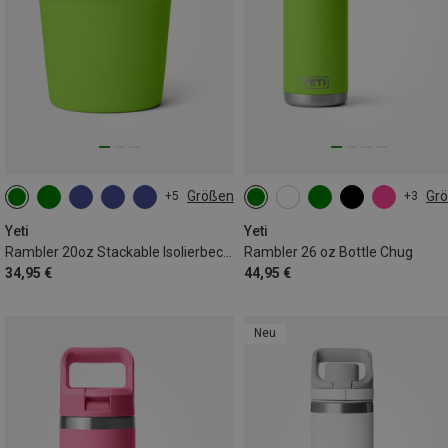
Größen
Gr
+5
+3
591ML
769ML
Yeti
Yeti
Rambler 20oz Stackable Isolierbecher
Rambler 26 oz Bottle Chug
34,95 €
44,95 €
Neu