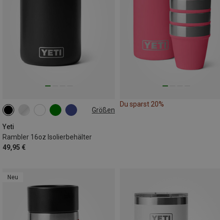
Du sparst 20%
Größen
473ML
Yeti
Rambler 16oz Isolierbehälter
49,95 €
Neu