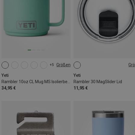
Größen
Gr
+5
296ML
ONE SIZE
Yeti
Yeti
Rambler 10oz CL Mug MS Isolierbecher
Rambler 30 MagSlider Lid
34,95 €
11,95 €