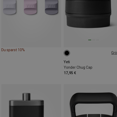
Du sparst 10%
Gr
ONE SIZE
Yeti
Yonder Chug Cap
17,95 €