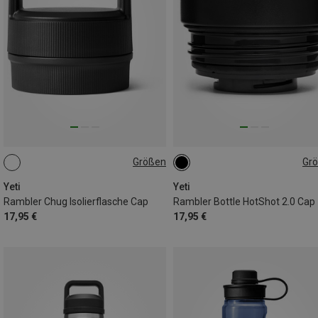
Größen
Gr
ONE SIZE
ONE SIZE
Yeti
Yeti
Rambler Chug Isolierflasche Cap
Rambler Bottle HotShot 2.0 Cap
17,95 €
17,95 €