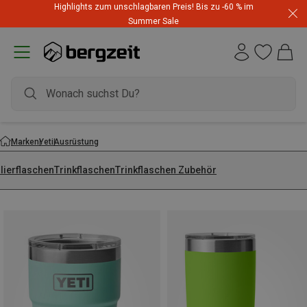
Highlights zum unschlagbaren Preis! Bis zu -60 % im
Summer Sale
Marken
Yeti
Ausrüstung
lierflaschen
Trinkflaschen
Trinkflaschen Zubehör