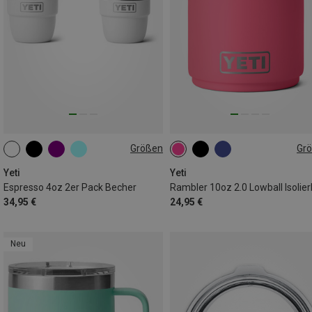
Größen
Gr
2X 118ML
296ML
Yeti
Yeti
Espresso 4oz 2er Pack Becher
34,95 €
24,95 €
Neu