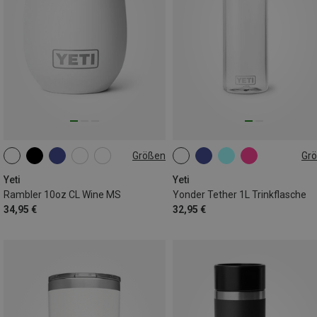
Größen
Gr
296ML
1L
Yeti
Yeti
Rambler 10oz CL Wine MS
Yonder Tether 1L Trinkflasche
34,95 €
32,95 €