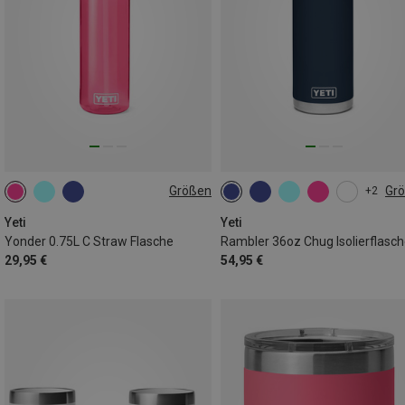
Größen
Gr
+2
750ML
1.06L
Yeti
Yeti
Yonder 0.75L C Straw Flasche
Rambler 36oz Chug Isolierflasc
29,95 €
54,95 €