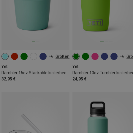
Größen
Gr
+6
+6
473ML
296ML
Yeti
Yeti
Rambler 16oz Stackable Isolierbecher
Rambler 10oz Tumbler Isolierbe
32,95 €
24,95 €