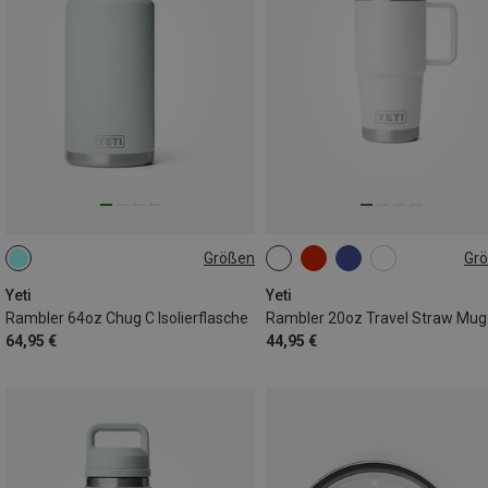
Größen
Gr
1.9L
591ML
Yeti
Yeti
Rambler 64oz Chug C Isolierflasche
64,95 €
44,95 €