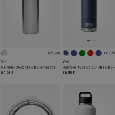
Größen
Gr
+4
1.07L
532ML
Yeti
Yeti
Rambler 36oz Chug Isolierflasche
54,95 €
36,95 €