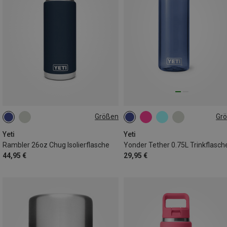
Größen
Gr
769ML
750ML
Yeti
Yeti
Rambler 26oz Chug Isolierflasche
Yonder Tether 0.75L Trinkflasch
44,95 €
29,95 €