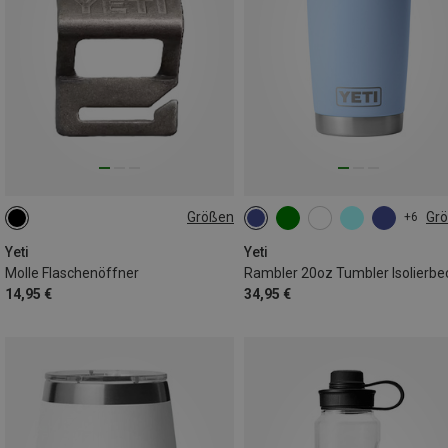
Größen
Gr
+6
ONE SIZE
591ML
Yeti
Yeti
Molle Flaschenöffner
Rambler 20oz Tumbler Isolierbe
14,95 €
34,95 €