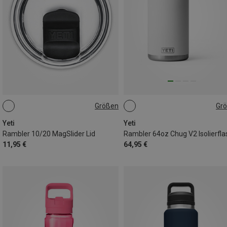
Größen
Gr
ONE SIZE
1.9L
Yeti
Yeti
Rambler 10/20 MagSlider Lid
11,95 €
64,95 €