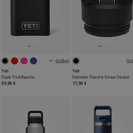
Größen
Gr
+1
207ML
ONE SIZE
Yeti
Yeti
Flask Trinkflasche
Rambler Flasche Straw Deckel
59,95 €
17,95 €