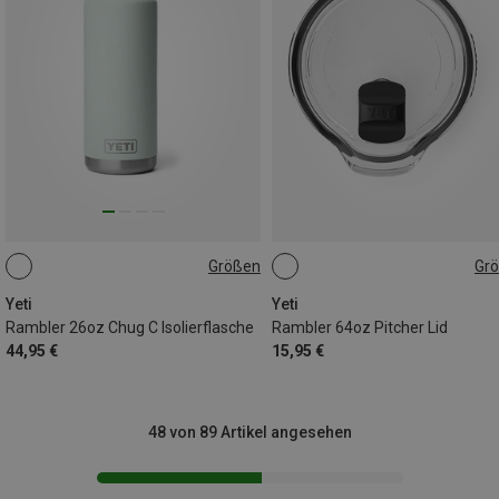
Größen
Gr
769ML
ONE SIZE
Yeti
Yeti
Rambler 26oz Chug C Isolierflasche
Rambler 64oz Pitcher Lid
44,95 €
15,95 €
48 von 89 Artikel angesehen