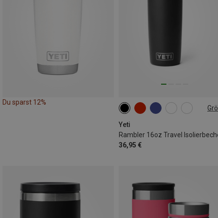
Du sparst 12%
Gr
473ML
Yeti
Rambler 16oz Travel Isolierbech
36,95 €