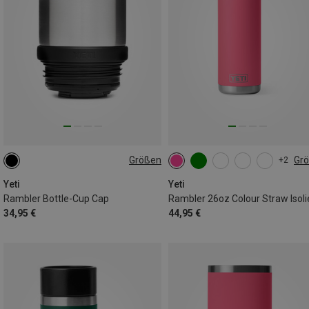
Größen
Gr
+2
ONE SIZE
769ML
Yeti
Yeti
Rambler Bottle-Cup Cap
34,95 €
44,95 €