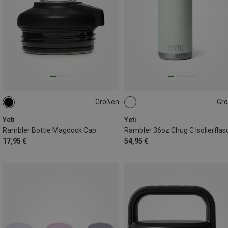
Größen
Gr
ONE SIZE
1.6L
Yeti
Yeti
Rambler Bottle Magdock Cap
Rambler 36oz Chug C Isolierflas
17,95 €
54,95 €