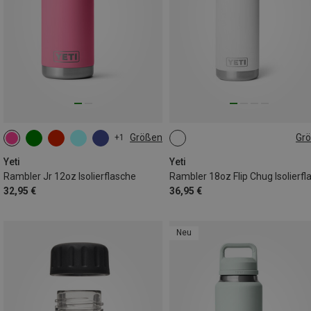
Größen
Gr
+1
355ML
532ML
Yeti
Yeti
Rambler Jr 12oz Isolierflasche
32,95 €
36,95 €
Neu