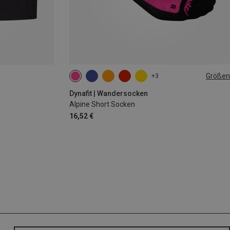
Größen
+3
35|36|37|38
39|40|41|42
43|44|45|46
Dynafit | Wandersocken
Alpine Short Socken
16,52 €