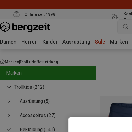
Kost
Online seit 1999
Eur
Damen
Herren
Kinder
Ausrüstung
Sale
Marken
Marken
Trollkids
Bekleidung
Marken
Trollkids
(212)
Ausrüstung
(5)
Accessoires
(27)
Bekleidung
(141)