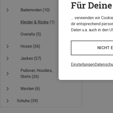
Für Deine 
Bademoden
(10)
… verwenden wir Cookies
Kleider & Röcke
(1)
dir entsprechend person
Daten u.a. auch in den 
Overalls
(5)
Hosen
(36)
NICHT 
Du sparst 29%
Jacken
(57)
Einstellungen
Datenschu
Pullover, Hoodies,
Shirts
(26)
Westen
(6)
Schuhe
(39)