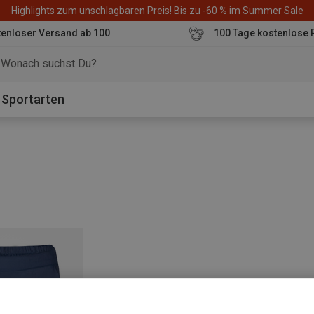
Highlights zum unschlagbaren Preis! Bis zu -60 % im Summer Sale
enloser Versand ab 100
100 Tage kostenlose 
o
Sportarten