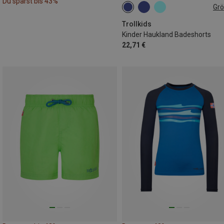
Du sparst bis 43%
Gr
104
110
128
140
Trollkids
Kinder Haukland Badeshorts
22,71 €