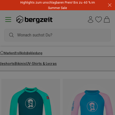
Highlights zum unschlagbaren Preis! Bis zu -60 % im
Summer Sale
Marken
Trollkids
Bekleidung
deshorts
Bikinis
UV-Shirts & Lycras