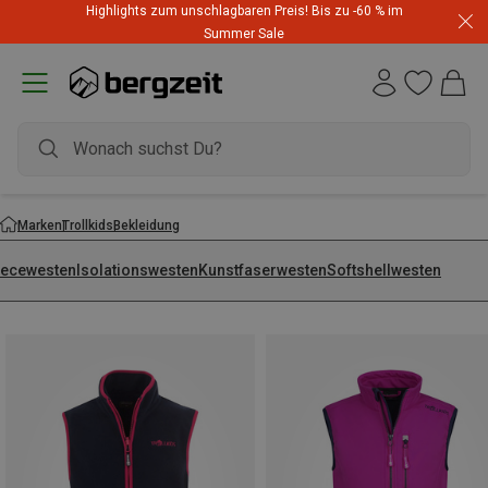
Highlights zum unschlagbaren Preis! Bis zu -60 % im
Summer Sale
Marken
Trollkids
Bekleidung
eecewesten
Isolationswesten
Kunstfaserwesten
Softshellwesten