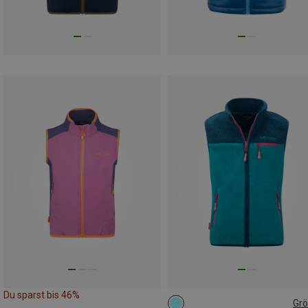
Du sparst bis 46%
Gr