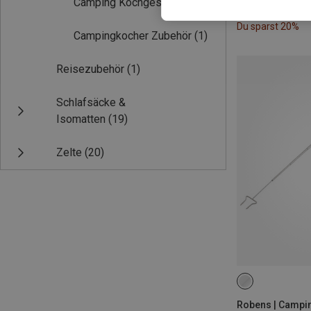
Camping Kochgeschirr
(9)
Du sparst 20%
Campingkocher Zubehör
(1)
Reisezubehör
(1)
Schlafsäcke &
Isomatten
(19)
Zelte
(20)
ONE SIZE
Robens | Campi