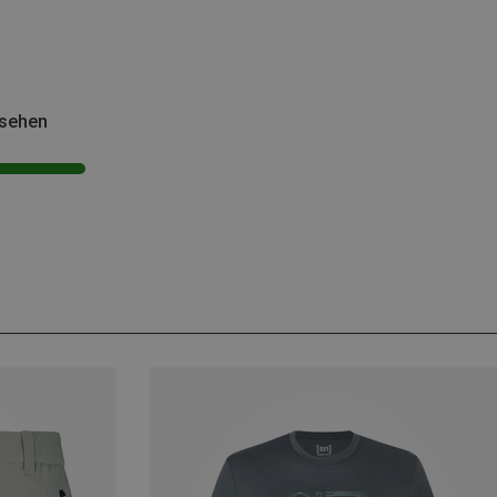
esehen