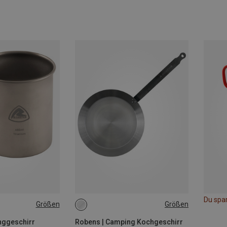
Du spa
Größen
Größen
ONE SIZE
nggeschirr
Robens | Camping Kochgeschirr