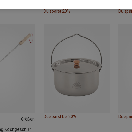
Du sparst 20%
Du spa
Du sparst bis 20%
Du spa
Größen
ng Kochgeschirr