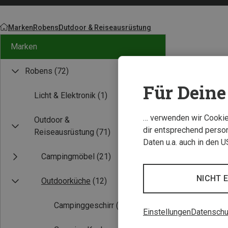
Marken
Robens
Outdoor & Reiseausrüstung
Marken
Robens
(72)
Für Deine 
Licht & Elektronik
(1)
… verwenden wir Cookies
Outdoor &
dir entsprechend person
Reiseausrüstung
(71)
Daten u.a. auch in den 
Campingmöbel
(21)
NICHT 
Outdoorküche
(12)
Campinggeschirr
(2)
Einstellungen
Datenschu