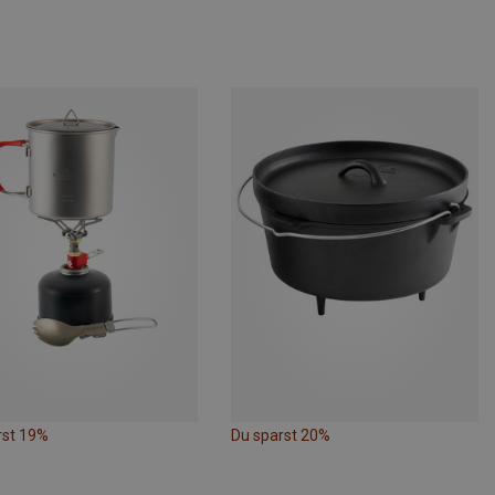
rst 19%
Du sparst 20%