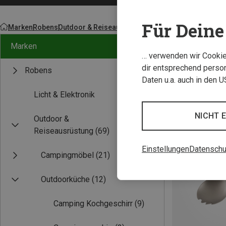
Für Deine 
Marken
Robens
Outdoor & Reiseausrüstung
Outdoorküche
Marken
… verwenden wir Cookies
dir entsprechend person
Robens
Daten u.a. auch in den 
Licht & Elektronik
NICHT 
Outdoor &
Reiseausrüstung
(69)
Einstellungen
Datenschu
Campingmöbel
(21)
Outdoorküche
(12)
Camping Kochgeschirr
(9)