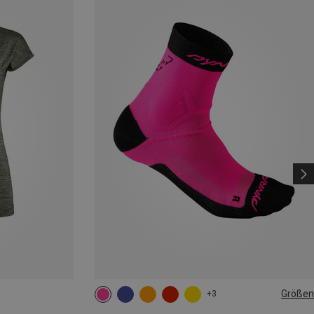
Größen
+3
35|36|37|38
39|40|41|42
43|44|45|46