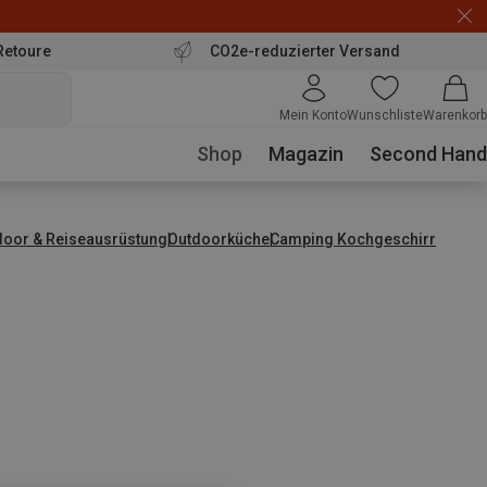
Retoure
CO2e-reduzierter Versand
Mein Konto
Wunschliste
Warenkorb
Shop
Magazin
Second Hand
door & Reiseausrüstung
Outdoorküche
Camping Kochgeschirr