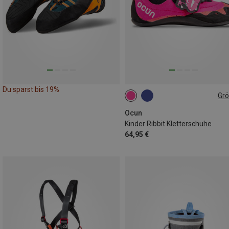
Du sparst bis 19%
Gr
28|29
30|31
32|33
34|35
Ocun
Kinder Ribbit Kletterschuhe
64,95 €