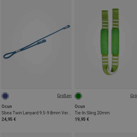
Größen
Gr
40/75CM
41CM
Ocun
Ocun
Sbea Twin Lanyard 9.5-9.8mm Verbindungsmittel
Tie-In Sling 20mm
24,95 €
19,95 €