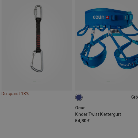
Du sparst 13%
Gr
48-68CM
55-75CM
Ocun
Kinder Twist Klettergurt
54,80 €