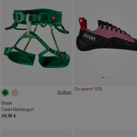
Du sparst 10%
Größen
63-90CM
77-110CM
Ocun
Twist Klettergurt
69,95 €