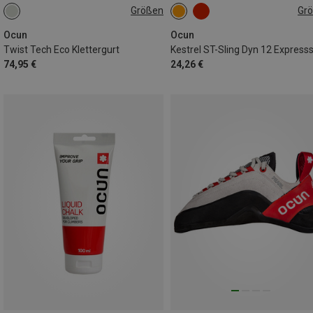
Größen
Gr
69-100CM
77-110CM
60CM
Ocun
Ocun
Twist Tech Eco Klettergurt
Kestrel ST-Sling Dyn 12 Express
74,95 €
24,26 €