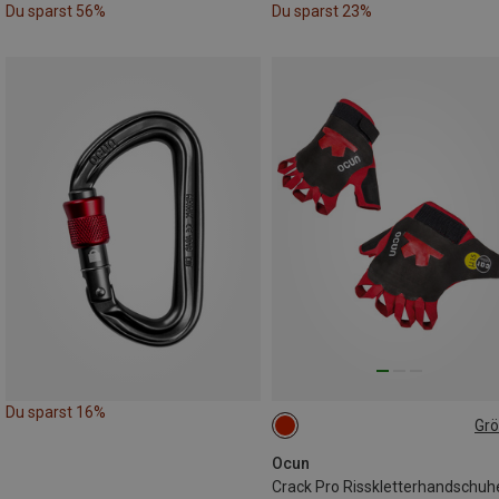
Du sparst 56%
Du sparst 23%
Du sparst 16%
Gr
M
S
XL
XS
Ocun
Crack Pro Risskletterhandschuh