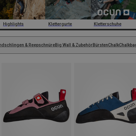
Highlights
Klettergurte
Kletterschuhe
ndschlingen & Reepschnüre
Big Wall & Zubehör
Bürsten
Chalk
Chalkba