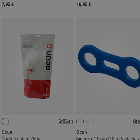
7,95 €
18,95 €
Größen
Gr
250G
ONE SIZE
Ocun
Ocun
Chalk crushed 250g