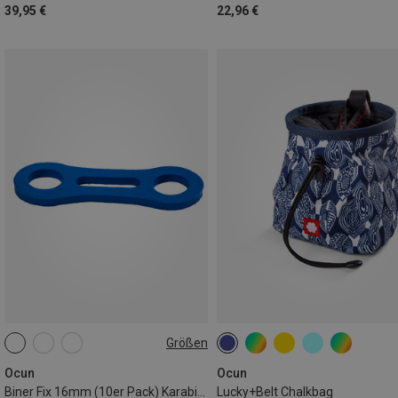
39,95 €
22,96 €
Größen
ONE SIZE
Ocun
Ocun
Biner Fix 16mm (10er Pack) Karabinerfixierung
Lucky+Belt Chalkbag