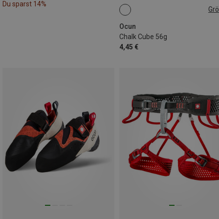
Du sparst 14%
Gr
56G
Ocun
Chalk Cube 56g
4,45 €