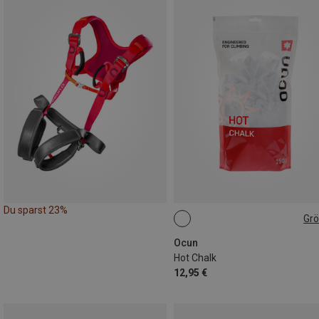
Du sparst 23%
Gr
250G
Ocun
Hot Chalk
12,95 €