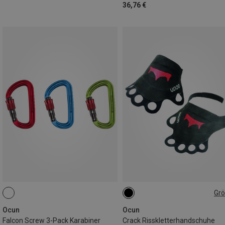
36,76 €
Gr
XS
S
L
XL
M
Ocun
Ocun
Falcon Screw 3-Pack Karabiner
Crack Risskletterhandschuhe