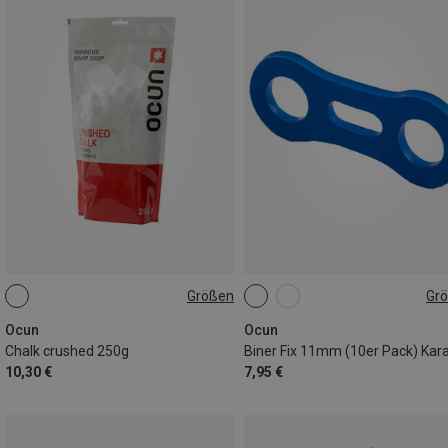
Größen
Gr
250G
ONE SIZE
Ocun
Ocun
Chalk crushed 250g
10,30 €
7,95 €