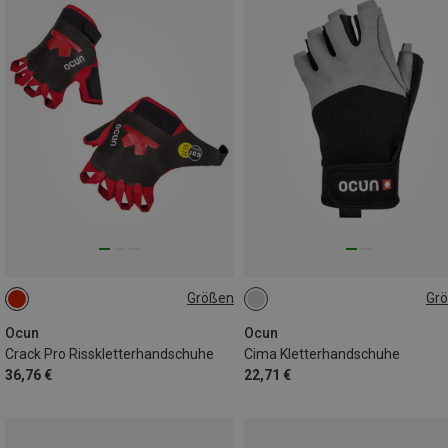
Größen
Gr
M
S
XL
XS
XS
Ocun
Ocun
Crack Pro Risskletterhandschuhe
Cima Kletterhandschuhe
36,76 €
22,71 €