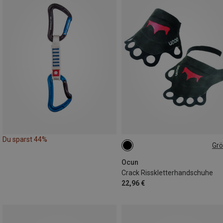
Du sparst 44%
Gr
XS
S
L
XL
M
Ocun
Crack Risskletterhandschuhe
22,96 €