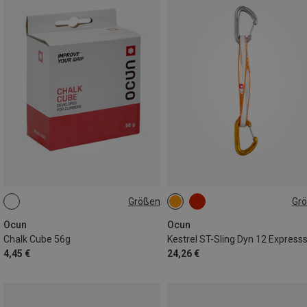
Größen
Gr
56G
60CM
Ocun
Ocun
Chalk Cube 56g
Kestrel ST-Sling Dyn 12 Express
4,45 €
24,26 €