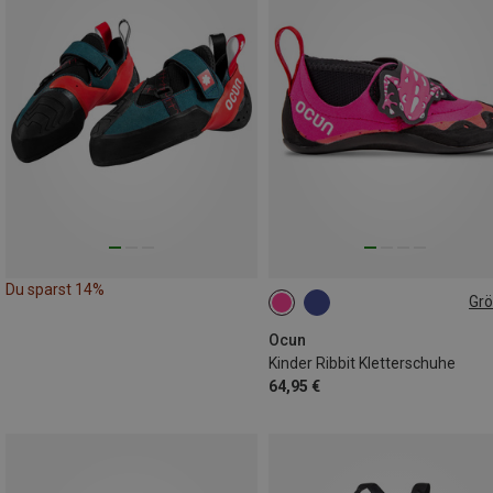
Du sparst 14%
Gr
28|29
30|31
32|33
34|35
Ocun
Kinder Ribbit Kletterschuhe
64,95 €