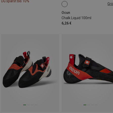
Du sparst bis 10%
Gr
100ML
Ocun
Chalk Liquid 100ml
6,26 €