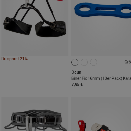
Du sparst 21%
Gr
ONE SIZE
Ocun
7,95 €