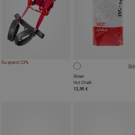
Du sparst 23%
Gr
250G
Ocun
Hot Chalk
12,95 €