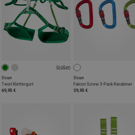
Größen
63-90CM
77-110CM
Ocun
Ocun
Twist Klettergurt
Falcon Screw 3-Pack Karabiner
69,95 €
39,95 €