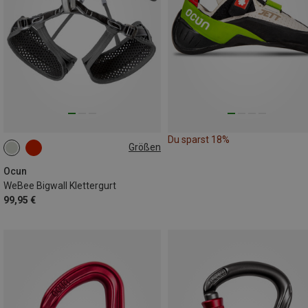
Du sparst 18%
Größen
L-XL | 85-110CM
Ocun
WeBee Bigwall Klettergurt
99,95 €