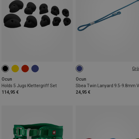
Gr
40/75CM
Ocun
Ocun
Holds 5 Jugs Klettergriff Set
114,95 €
24,95 €