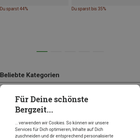
Du sparst 44%
Du sparst bis 35%
Beliebte Kategorien
Für Deine schönste
BEKLEIDUNG
Bergzeit...
… verwenden wir Cookies. So können wir unsere
Services für Dich optimieren, Inhalte auf Dich
zuschneiden und dir entsprechend personalisierte