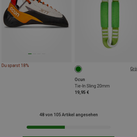
Du sparst 18%
Gr
41CM
Ocun
Tie-In Sling 20mm
19,95 €
48 von 105 Artikel angesehen