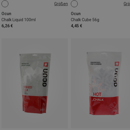
Größen
Gr
100ML
56G
Ocun
Ocun
Chalk Liquid 100ml
Chalk Cube 56g
6,26 €
4,45 €