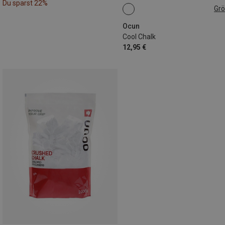
Du sparst 22%
Gr
250G
Ocun
Cool Chalk
12,95 €