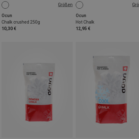
Größen
Gr
250G
250G
Ocun
Ocun
Chalk crushed 250g
Hot Chalk
10,30 €
12,95 €