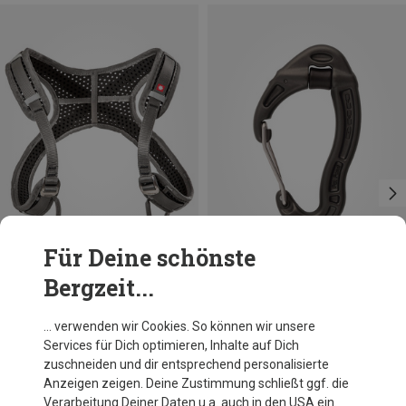
Für Deine schönste
Bergzeit...
Du sparst 19%
Größen
ONE SIZE
Ocun
… verwenden wir Cookies. So können wir unsere
WeBee Chest Brustgurt
Services für Dich optimieren, Inhalte auf Dich
54,95 €
zuschneiden und dir entsprechend personalisierte
Anzeigen zeigen. Deine Zustimmung schließt ggf. die
Verarbeitung Deiner Daten u.a. auch in den USA ein.