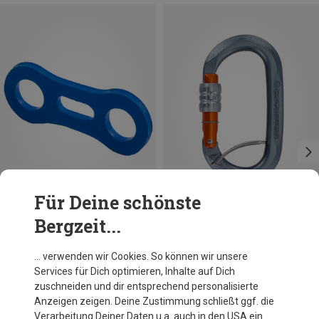
Für Deine schönste
Bergzeit...
Größen
ONE SIZE
Ocun
Skylotec
… verwenden wir Cookies. So können wir unsere
Biner Fix 11mm (10er Pack) Karabinerfixierung
Obx Screw Gate Captive Bar Karabiner
Services für Dich optimieren, Inhalte auf Dich
7,95 €
15,43 €
zuschneiden und dir entsprechend personalisierte
Anzeigen zeigen. Deine Zustimmung schließt ggf. die
Verarbeitung Deiner Daten u.a. auch in den USA ein.