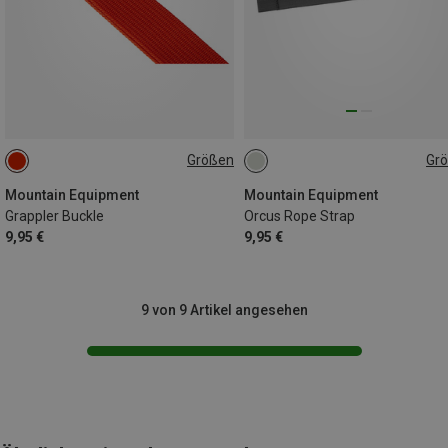
Größen
Gr
ONE SIZE
ONE SIZE
Mountain Equipment
Mountain Equipment
Grappler Buckle
Orcus Rope Strap
9,95 €
9,95 €
9 von 9 Artikel angesehen