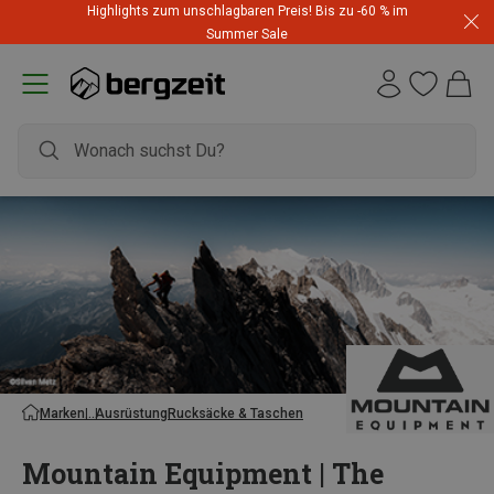
Highlights zum unschlagbaren Preis! Bis zu -60 % im
Summer Sale
Marken
Ausrüstung
Rucksäcke & Taschen
Mountain Equipment | The