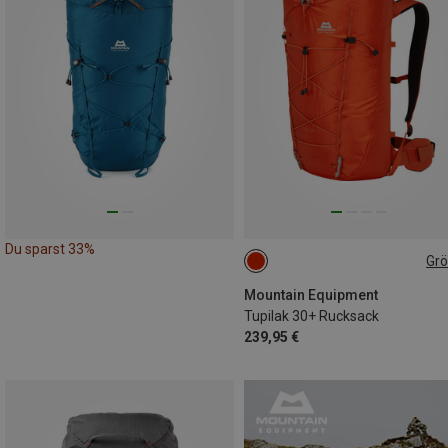
Du sparst 33%
Gr
30L+
Mountain Equipment
Tupilak 30+ Rucksack
239,95 €