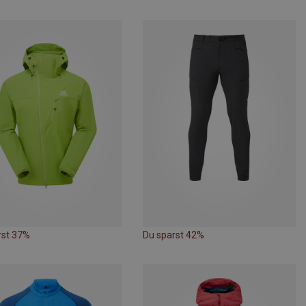
rst 37%
Du sparst 42%