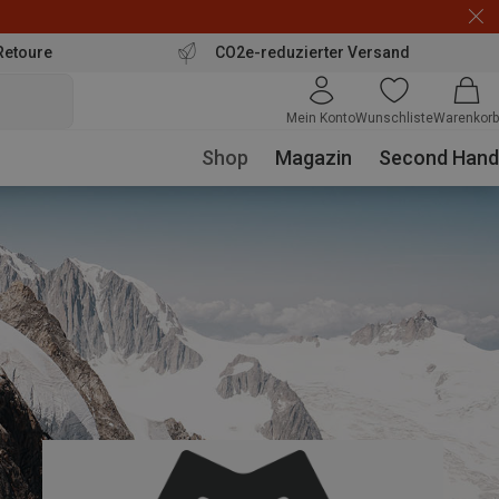
Retoure
CO2e-reduzierter Versand
Mein Konto
Wunschliste
Warenkorb
Shop
Magazin
Second Hand