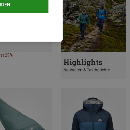
NDEN
rst 29%
Highlights
Neuheiten & Testberichte