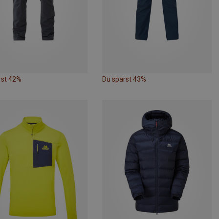
rst 42%
Du sparst 43%