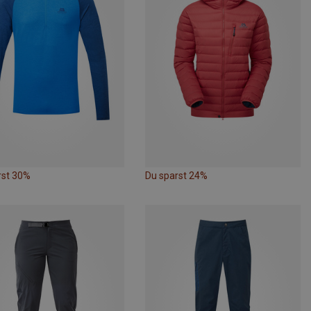
rst 30%
Du sparst 24%