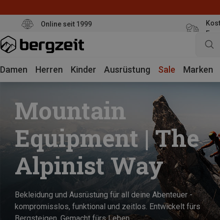
Kost
Online seit 1999
Eur
Damen
Herren
Kinder
Ausrüstung
Sale
Marken
Mountain
Equipment | The
Alpinist Way
Bekleidung und Ausrüstung für all deine Abenteuer -
kompromisslos, funktional und zeitlos. Entwickelt fürs
Bergsteigen. Gemacht fürs Leben.