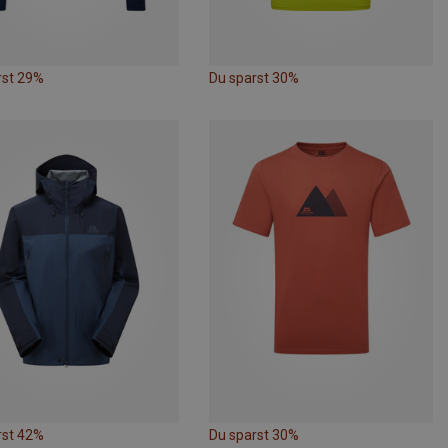
rst 29%
Du sparst 30%
rst 42%
Du sparst 30%