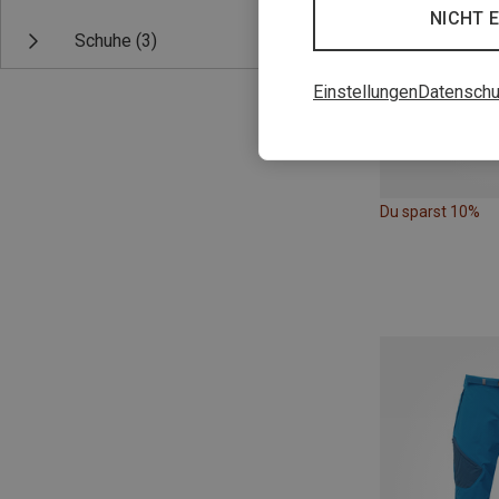
NICHT 
Schuhe
(3)
Einstellungen
Datenschu
Du sparst 10%