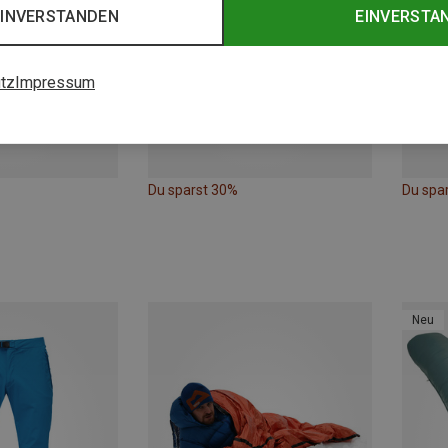
EINVERSTANDEN
EINVERSTA
tz
Impressum
Du sparst 30%
Du spa
Neu