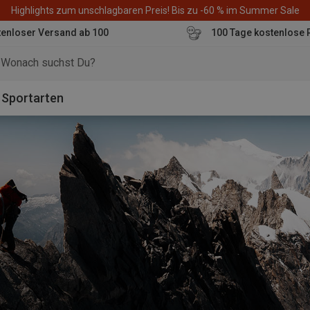
Highlights zum unschlagbaren Preis! Bis zu -60 % im Summer Sale
enloser Versand ab 100
100 Tage kostenlose 
o
Sportarten