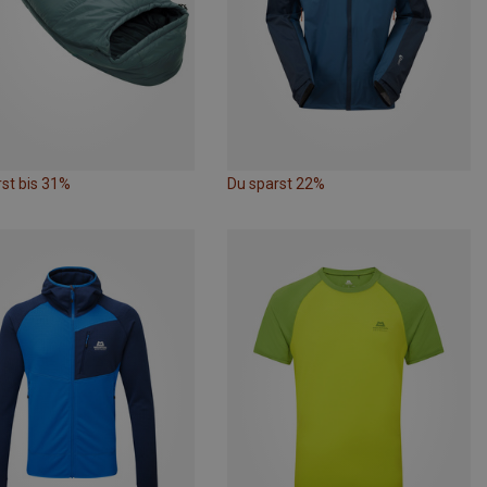
st bis 31%
Du sparst 22%