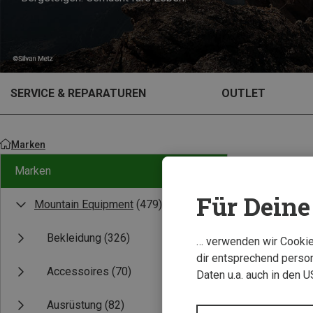
SERVICE & REPARATUREN
OUTLET
Marken
Marken
Für Deine 
Mountain Equipment
(479)
Bekleidung
(326)
… verwenden wir Cookies
dir entsprechend person
Accessoires
(70)
Daten u.a. auch in den 
Ausrüstung
(82)