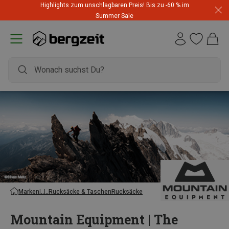
Highlights zum unschlagbaren Preis! Bis zu -60 % im
Summer Sale
Marken
Rucksäcke & Taschen
Rucksäcke
Mountain Equipment | The