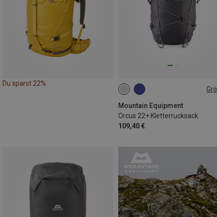
Du sparst 22%
Gr
22L+
Mountain Equipment
Orcus 22+ Kletterrucksack
109,40 €