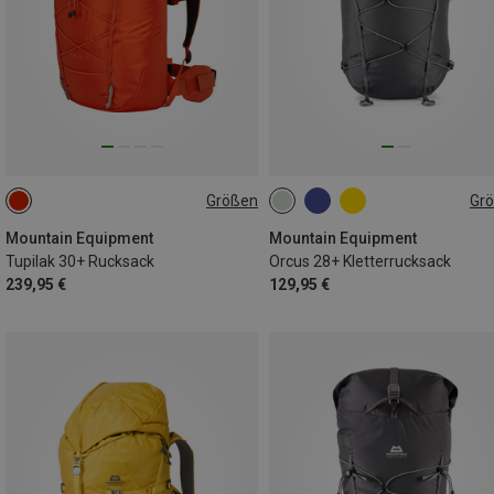
Größen
Gr
30L+
28L+
Mountain Equipment
Mountain Equipment
Tupilak 30+ Rucksack
Orcus 28+ Kletterrucksack
239,95 €
129,95 €