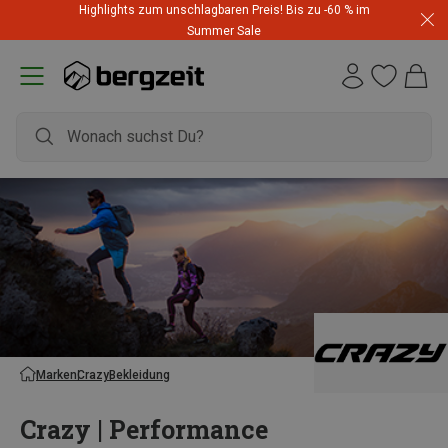
Highlights zum unschlagbaren Preis! Bis zu -60 % im
Summer Sale
Marken
Crazy
Bekleidung
Crazy | Performance