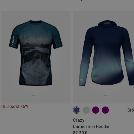
Du sparst 36%
Gr
XS
Crazy
Damen Sun Hoodie
82,20 €