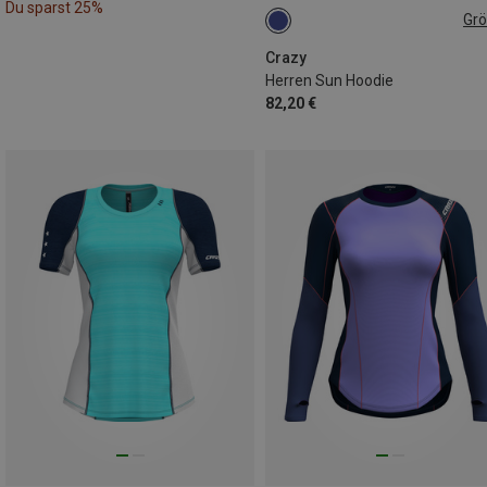
Du sparst 25%
Gr
L
Crazy
Herren Sun Hoodie
82,20 €