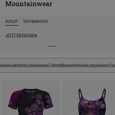
Mountainwear
OUTLET
TESTBERICHTE
JETZT ENTDECKEN
odies
Laufshirts
Longsleeves
T-Shirts
Blusen
Hemden
Longsleeves Fun