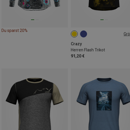
Du sparst 20%
Gr
M
L
XL
Crazy
Herren Flash Trikot
91,20 €