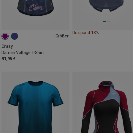
Du sparst 13%
Größen
XS
S
L
Crazy
Damen Voltage T-Shirt
81,95 €