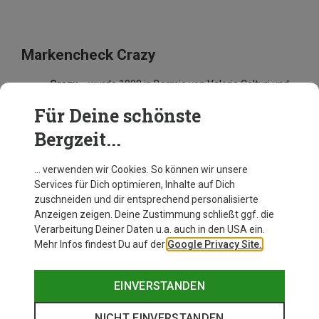
Markencheck Crazy
Crazy
... wurde 1998 in Bormio von Valeria Colturi und
Luca Salini gegründet
Für Deine schönste
Ist vor allem bekannt für
... Skibergsport, Biken und
Streetwear
Bergzeit...
Das Design ist
... farbenfroh, technisch und funktional
… verwenden wir Cookies. So können wir unsere
Services für Dich optimieren, Inhalte auf Dich
zuschneiden und dir entsprechend personalisierte
Anzeigen zeigen. Deine Zustimmung schließt ggf. die
Verarbeitung Deiner Daten u.a. auch in den USA ein.
Mehr Infos findest Du auf der
Google Privacy Site.
EINVERSTANDEN
NICHT EINVERSTANDEN