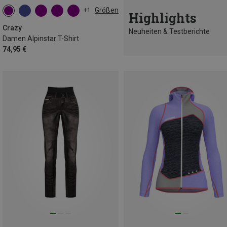
Größen
+1
Highlights
XS
S
M
L
Crazy
Neuheiten & Testberichte
Damen Alpinstar T-Shirt
74,95 €