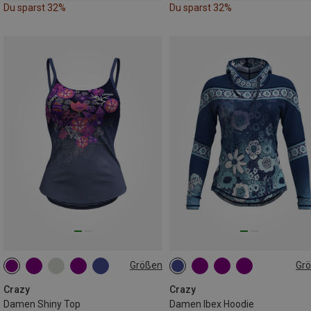
Du sparst 32%
Du sparst 32%
Größen
Gr
S
M
L
XS
S
M
L
Crazy
Crazy
Damen Shiny Top
Damen Ibex Hoodie