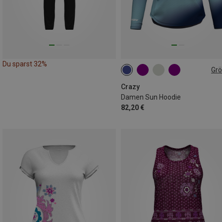
Du sparst 32%
Gr
XS
Crazy
Damen Sun Hoodie
82,20 €