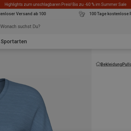
Highlights zum unschlagbaren Preis! Bis zu -60 % im Summer Sale
enloser Versand ab 100
100 Tage kostenlose 
o
Sportarten
Bekleidung
Pull