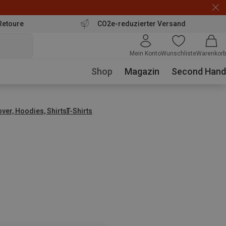
Retoure
CO2e-reduzierter Versand
Mein Konto
Wunschliste
Warenkorb
Shop
Magazin
Second Hand
over, Hoodies, Shirts
T-Shirts