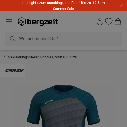
Highlights zum unschlagbaren Preis! Bis zu -60 % im
Summer Sale
Bekleidung
Pullover, Hoodies, Shirts
T-Shirts