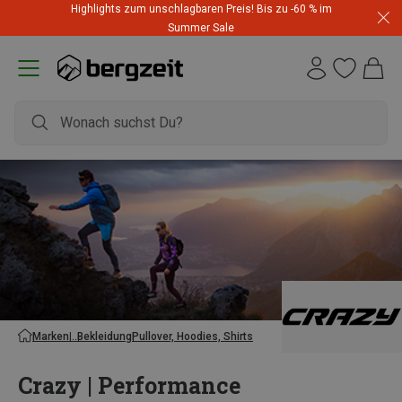
Highlights zum unschlagbaren Preis! Bis zu -60 % im
Summer Sale
Marken
Bekleidung
Pullover, Hoodies, Shirts
Crazy | Performance