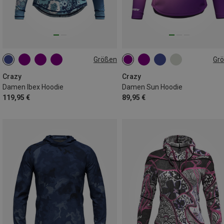
Größen
Gr
XS
S
M
L
M
Crazy
Crazy
Damen Ibex Hoodie
Damen Sun Hoodie
119,95 €
89,95 €