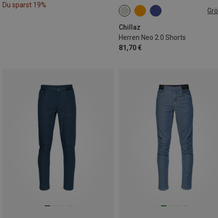
Du sparst 19%
Gr
S
M
L
XL
XXL
Chillaz
Herren Neo 2.0 Shorts
81,70 €