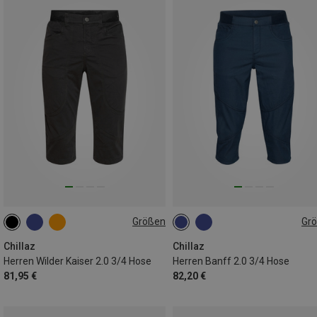
Größen
Gr
L
S
M
L
XL
XXL
Chillaz
Chillaz
Herren Wilder Kaiser 2.0 3/4 Hose
Herren Banff 2.0 3/4 Hose
81,95 €
82,20 €